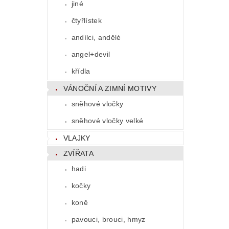
jiné
čtyřlístek
andílci, andělé
angel+devil
křídla
VÁNOČNÍ A ZIMNÍ MOTIVY
sněhové vločky
sněhové vločky velké
VLAJKY
ZVÍŘATA
hadi
kočky
koně
pavouci, brouci, hmyz