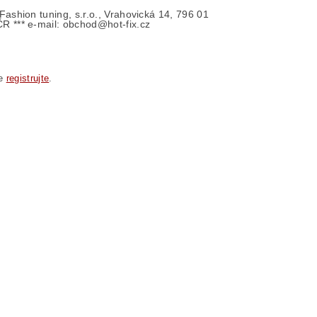
- Fashion tuning, s.r.o., Vrahovická 14, 796 01
ČR *** e-mail: obchod@hot-fix.cz
se
registrujte
.