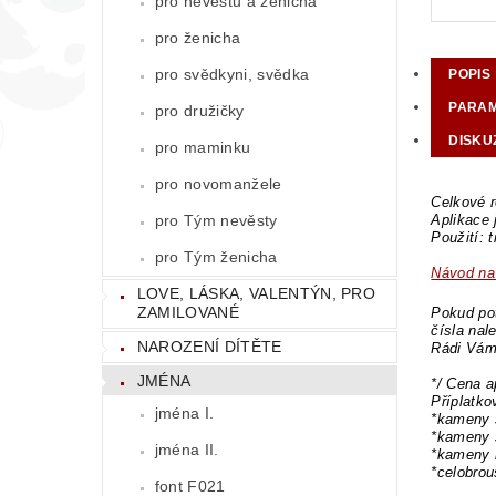
pro nevěstu a ženicha
pro ženicha
pro svědkyni, svědka
POPIS
PARA
pro družičky
DISKU
pro maminku
pro novomanžele
Celkové r
pro Tým nevěsty
Aplikace 
Použití: 
pro Tým ženicha
Návod na 
LOVE, LÁSKA, VALENTÝN, PRO
ZAMILOVANÉ
Pokud pot
čísla nal
NAROZENÍ DÍTĚTE
Rádi Vám
JMÉNA
*/ Cena a
Příplatk
jména I.
*kameny 
*kameny 
jména II.
*kameny 
*celobro
font F021