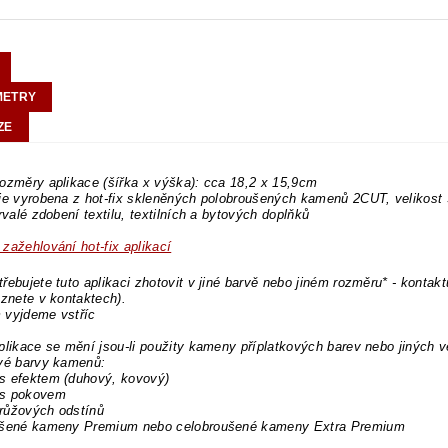
METRY
ZE
ozměry aplikace (šířka x výška): cca 18,2 x 15,9cm
je vyrobena z hot-fix skleněných polobroušených kamenů 2CUT, velikost
trvalé zdobení textilu, textilních a bytových doplňků
zažehlování hot-fix aplikací
řebujete tuto aplikaci zhotovit v jiné barvě nebo jiném rozměru* - kontakt
eznete v kontaktech).
 vyjdeme vstříc
plikace se mění jsou-li použity kameny příplatkových barev nebo jiných v
ové barvy kamenů:
s efektem (duhový, kovový)
s pokovem
růžových odstínů
ušené kameny Premium nebo celobroušené kameny Extra Premium