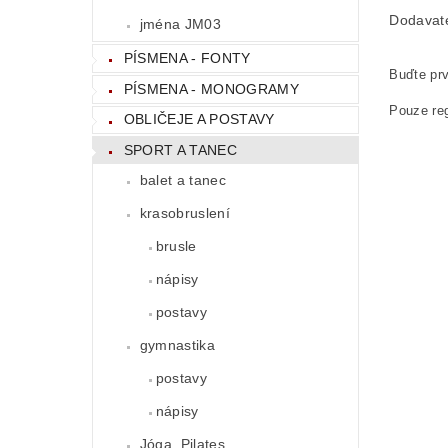
Dodavat
jména JM03
PÍSMENA - FONTY
Buďte prv
PÍSMENA - MONOGRAMY
Pouze reg
OBLIČEJE A POSTAVY
SPORT A TANEC
balet a tanec
krasobruslení
brusle
nápisy
postavy
gymnastika
postavy
nápisy
Jóga, Pilates