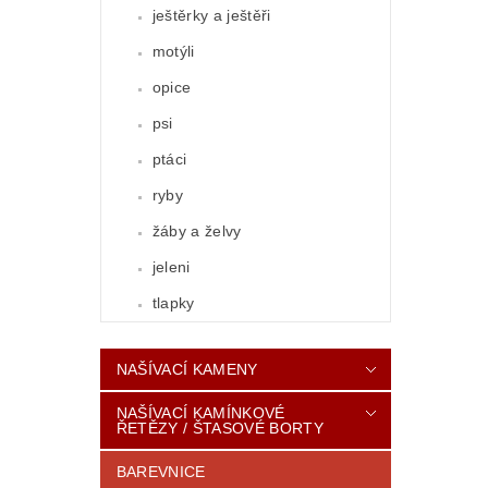
ještěrky a ještěři
motýli
opice
psi
ptáci
ryby
žáby a želvy
jeleni
tlapky
NAŠÍVACÍ KAMENY
NAŠÍVACÍ KAMÍNKOVÉ
ŘETĚZY / ŠTASOVÉ BORTY
BAREVNICE