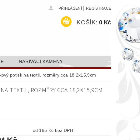
|
PŘIHLÁŠENÍ
REGISTRACE
KOŠÍK:
0 Kč
CE
NAŠÍVACÍ KAMENY
ODEJ A SLEVY
GALERIE
kový potisk na textil, rozměry cca 18,2x15,9cm
AKTY FA FASHION TUNING, S.R.O.
NA TEXTIL, ROZMĚRY CCA 18,2X15,9CM
DY OCHRANY OSOBNÍCH ÚDAJŮ
od 185 Kč bez DPH