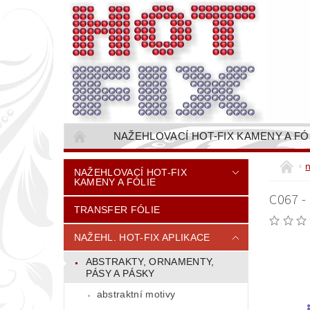
NAŽEHLOVACÍ HOT-FIX KAMENY A FÓ
NAŠÍVACÍ KAMÍNKOVÉ ŘETĚZY / ŠTASOVÉ 
NAŽEHLOVACÍ HOT-FIX
KAMENY A FÓLIE
VŠE PRO STROJNÍ VYŠÍVÁNÍ - VYSIVACI.CZ
C067 -
TRANSFER FÓLIE
BAREVNICE KAMENŮ
NÁVODY
CENÍK DOPRAVY (NÁKLADŮ EXPEDICE) PLAT
NAŽEHL. HOT-FIX APLIKACE
ABSTRAKTY, ORNAMENTY,
PÁSY A PÁSKY
abstraktní motivy