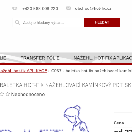
obchod@hot-fix.cz
+420 588 008 220
LIE
TRANSFER FÓLIE
NAŽEHL. HOT-FIX APLIKA
BORTY
BAREVNICE
PŘÍSLUŠENSTVÍ
DOPR
nažehl. hot-fix APLIKACE
C067 - baletka hot-fix nažehlovací kamín
ZAKÁZKOVÁ VÝROBA
NAPIŠTE NÁM
KONT
 BALETKA HOT-FIX NAŽEHLOVACÍ KAMÍNKOVÝ POTISK 
OBCHODNÍ PODMÍNKY PRO E-SHOP HOT-FIX.CZ
ZÁSA
Neohodnoceno
NÝ OD 14. 1.2025
Cena