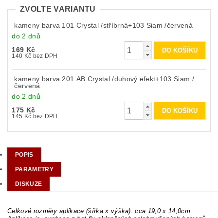
ZVOLTE VARIANTU
kameny barva 101 Crystal /stříbrná+103 Siam /červená
do 2 dnů
169 Kč
140 Kč bez DPH
kameny barva 201 AB Crystal /duhový efekt+103 Siam /
červená
do 2 dnů
175 Kč
145 Kč bez DPH
POPIS
PARAMETRY
DISKUZE
Celkové rozměry aplikace (šířka x výška): cca 19,0 x 14,0cm