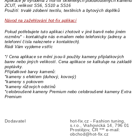
Aplikace je vyrobena z hot-fix skleněných polobroušených kamenů
2CUT, velikost SS6, SS10 a SS16
Použití: trvalé zdobení textilu, textilních a bytových doplňků
Návod na zažehlování hot-fix aplikací
Pokud potřebujete tuto aplikaci zhotovit v jiné barvě nebo jiném
rozměru* - kontaktujte nás e-mailem nebo telefonicky (adresy a
telefonní čísla naleznete v kontaktech).
Rádi Vám vyjdeme vstříc
*/ Cena aplikace se mění jsou-li použity kameny příplatkových
barev nebo jiných velikostí. Cena aplikace se kalkuluje na zakladě
poptávky.
Příplatkové barvy kamenů:
*kameny s efektem (duhový, kovový)
*kameny s pokovem
*kameny růžových odstínů
*celobroušené kameny Premium nebo celobroušené kameny Extra
Premium
Dodavatel
hot-fix.cz - Fashion tuning,
s.r.o., Vrahovická 14, 796 01
Prostějov, ČR *** e-mail:
obchod@hot-fix.cz