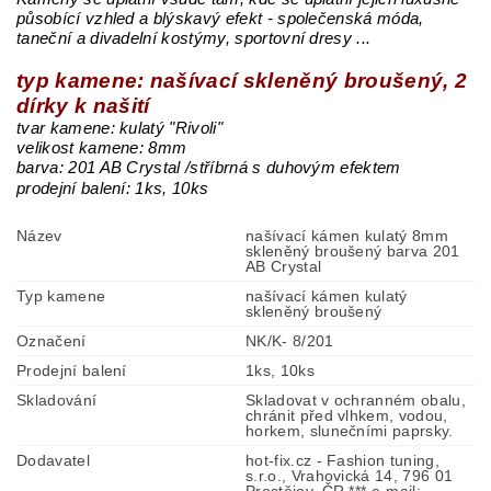
působící vzhled a blýskavý efekt - společenská móda,
taneční a divadelní kostýmy, sportovní dresy ...
typ kamene: našívací skleněný broušený, 2
dírky k našití
tvar kamene: kulatý "Rivoli"
velikost kamene: 8mm
barva: 201 AB Crystal /stříbrná s duhovým efektem
prodejní balení:
1ks, 10ks
Název
našívací kámen kulatý 8mm
skleněný broušený barva 201
AB Crystal
Typ kamene
našívací kámen kulatý
skleněný broušený
Označení
NK/K- 8/201
Prodejní balení
1ks, 10ks
Skladování
Skladovat v ochranném obalu,
chránit před vlhkem, vodou,
horkem, slunečními paprsky.
Dodavatel
hot-fix.cz - Fashion tuning,
s.r.o., Vrahovická 14, 796 01