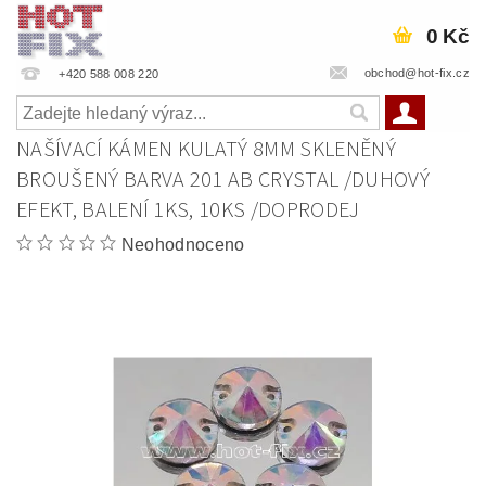
0 Kč
obchod@hot-fix.cz
+420 588 008 220
NAŠÍVACÍ KÁMEN KULATÝ 8MM SKLENĚNÝ
BROUŠENÝ BARVA 201 AB CRYSTAL /DUHOVÝ
EFEKT, BALENÍ 1KS, 10KS /DOPRODEJ
Neohodnoceno