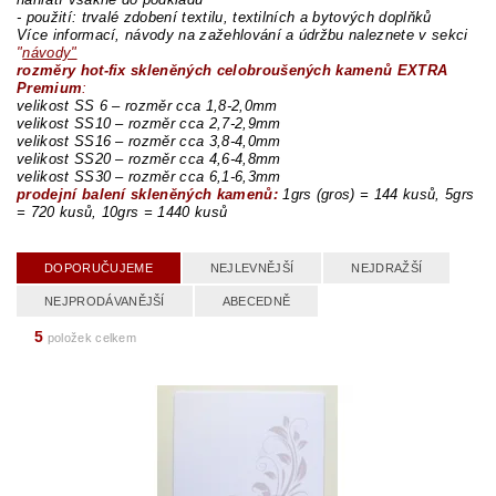
- použití: trvalé zdobení textilu, textilních a bytových doplňků
Více informací, návody na zažehlování a údržbu naleznete v sekci
"
návody"
rozměry hot-fix skleněných celobroušených kamenů EXTRA
Premium
:
velikost SS 6 – rozměr cca 1,8-2,0mm
velikost SS10 – rozměr cca 2,7-2,9mm
velikost SS16 – rozměr cca 3,8-4,0mm
velikost SS20 – rozměr cca 4,6-4,8mm
velikost SS30 – rozměr cca 6,1-6,3mm
prodejní balení skleněných kamenů:
1grs (gros) = 144 kusů,
5grs
= 720 kusů, 1
0grs = 1440 kusů
DOPORUČUJEME
NEJLEVNĚJŠÍ
NEJDRAŽŠÍ
NEJPRODÁVANĚJŠÍ
ABECEDNĚ
5
položek celkem