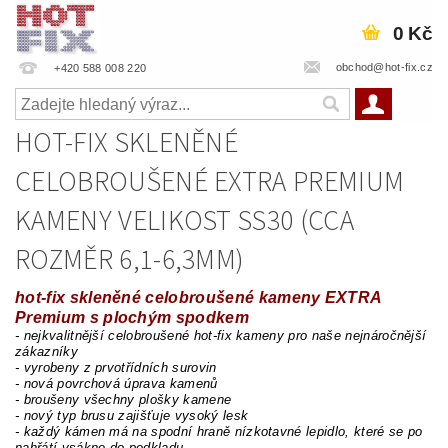
0 Kč
obchod@hot-fix.cz
+420 588 008 220
HOT-FIX SKLENĚNÉ
CELOBROUŠENÉ EXTRA PREMIUM
KAMENY VELIKOST SS30 (CCA
ROZMĚR 6,1-6,3MM)
hot-fix skleněné celobroušené kameny EXTRA
Premium s plochým spodkem
- nejkvalitnější celobroušené hot-fix kameny pro naše nejnáročnější
zákazníky
- vyrobeny z prvotřídních surovin
- nová povrchová úprava kamenů
- broušeny všechny plošky kamene
- nový typ brusu zajišťuje vysoký lesk
- každý kámen má na spodní hraně nízkotavné lepidlo, které se po
nahřátí vsákne do podkladu