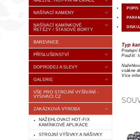
POPIS
NAŠÍVACÍ KAMENY
PARA
NAŠÍVACÍ KAMÍNKOVÉ
DISKU
ŘETĚZY / ŠTASOVÉ BORTY
BAREVNICE
Typ kam
Prodejní 
PŘÍSLUŠENSTVÍ
Použití: 
Nažehlova
DOPRODEJ A SLEVY
vsákne do
Více info
GALERIE
VŠE PRO STROJNÍ VYŠÍVÁNÍ -
VYSIVACI.CZ
SOUV
ZAKÁZKOVÁ VÝROBA
NAŽEHLOVACÍ HOT-FIX
KAMÍNKOVÉ APLIKACE
STROJNÍ VÝŠIVKY A NÁŠIVKY