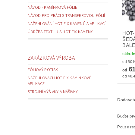
NÁVOD - KAMÍNKOVÁ FÓLIE
NÁVOD PRO PRÁCI S TRANSFEROVOU FÓLIÍ
NAŽEHLOVÁNÍ HOT-FIX KAMENŮ A APLIKACÍ
ÚDRŽBA TEXTILU S HOT-FIX KAMENY
HOT-
ŠEDÁ
BALE
sklad
ZAKÁZKOVÁ VÝROBA
61
FÓLIOVÝ POTISK
od
od 48,4
NAŽEHLOVACÍ HOT-FIX KAMÍNKOVÉ
APLIKACE
STROJNÍ VÝŠIVKY A NÁŠIVKY
Dodavat
Buďte prv
Pouze reg