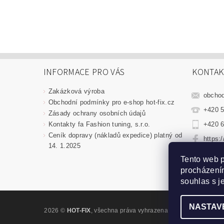
INFORMACE PRO VÁS
KONTAK
Zakázková výroba
obcho
Obchodní podmínky pro e-shop hot-fix.cz
+420 5
Zásady ochrany osobních údajů
Kontakty fa Fashion tuning, s.r.o.
+420 6
Ceník dopravy (nákladů expedice) platný od
https:
14. 1.2025
fashio
Tento web p
procházením
souhlas s j
NASTAV
2026 ©
HOT-FIX
, všechna práva vyhrazena