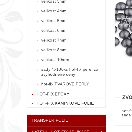
velikost 3mm
velikost 4mm
velikost 5mm
velikost 6mm
velikost 7mm
velikost 8mm
velikost 10mm
sady 4x100ks hot-fix perel za
zvýhodněné ceny
hot-fix TVAROVÉ PERLY
HOT-FIX EPOXY
ZVO
HOT-FIX KAMÍNKOVÉ FÓLIE
hot-f
sada 
TRANSFER FÓLIE
NAŽEHL. HOT-FIX APLIKACE