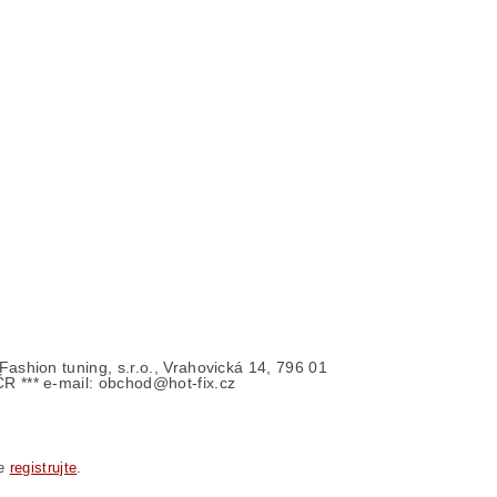
- Fashion tuning, s.r.o., Vrahovická 14, 796 01
ČR *** e-mail: obchod@hot-fix.cz
se
registrujte
.