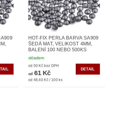
SA909
HOT-FIX PERLA BARVA SA909
MM,
ŠEDÁ MAT, VELIKOST 4MM,
S
BALENÍ 100 NEBO 500KS
skladem
od 50 Kč bez DPH
TAIL
DETAIL
61 Kč
od
od 48,40 Kč / 100 ks