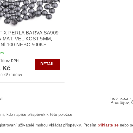
FIX PERLA BARVA SA909
 MAT, VELIKOST 5MM,
NÍ 100 NEBO 500KS
em
od 50 Kč bez DPH
DETAIL
 Kč
0 Kč / 100 ks
el
hot-fix.cz 
Prostějov, 
ní, kdo napíše příspěvek k této položce.
istrovaní uživatelé mohou vkládat příspěvky. Prosím
přihlaste se
nebo 