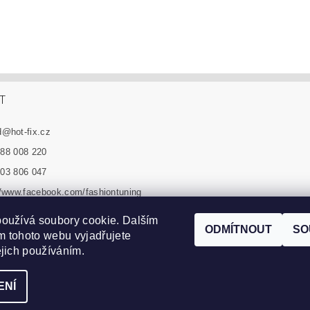
T
d
@
hot-fix.cz
88 008 220
03 806 047
//www.facebook.com/fashiontuning
n_tuning_sro
oužívá soubory cookie. Dalším
ODMÍTNOUT
SO
 tohoto webu vyjadřujete
Zboží.cz
|
Heureka.cz
|
Vyšívací.cz
|
Crystalstyle.cz
ejich používáním.
ENÍ