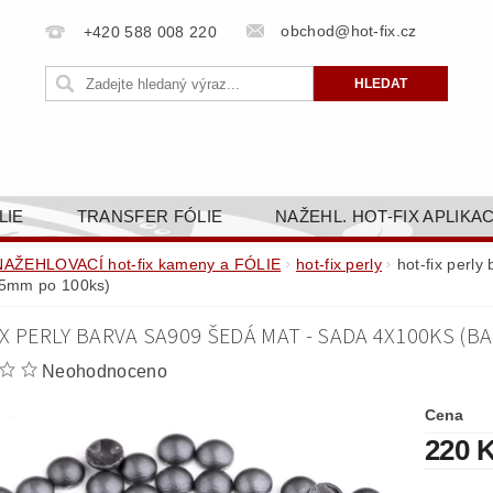
obchod@hot-fix.cz
+420 588 008 220
LIE
TRANSFER FÓLIE
NAŽEHL. HOT-FIX APLIKA
BORTY
BAREVNICE
PŘÍSLUŠENSTVÍ
DOPR
NAŽEHLOVACÍ hot-fix kameny a FÓLIE
hot-fix perly
hot-fix perl
 5mm po 100ks)
ZAKÁZKOVÁ VÝROBA
NAPIŠTE NÁM
KONT
X PERLY BARVA SA909 ŠEDÁ MAT - SADA 4X100KS (BAL
OBCHODNÍ PODMÍNKY PRO E-SHOP HOT-FIX.CZ
ZÁSA
Neohodnoceno
NÝ OD 14. 1.2025
Cena
220 