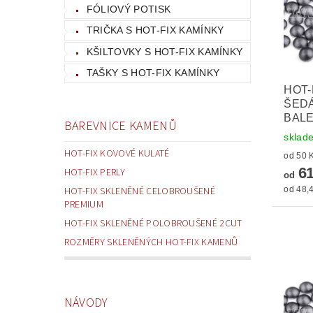
FÓLIOVÝ POTISK
TRIČKA S HOT-FIX KAMÍNKY
KŠILTOVKY S HOT-FIX KAMÍNKY
TAŠKY S HOT-FIX KAMÍNKY
HOT-
ŠEDÁ
BALE
BAREVNICE KAMENŮ
sklad
HOT-FIX KOVOVÉ KULATÉ
61
HOT-FIX PERLY
od
od 48,4
HOT-FIX SKLENĚNÉ CELOBROUŠENÉ
PREMIUM
HOT-FIX SKLENĚNÉ POLOBROUŠENÉ 2CUT
ROZMĚRY SKLENĚNÝCH HOT-FIX KAMENŮ
NÁVODY