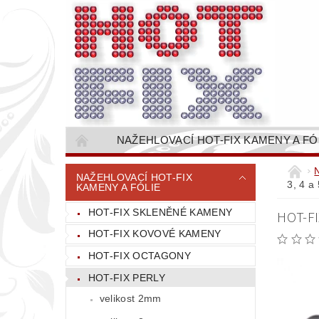
NAŽEHLOVACÍ HOT-FIX KAMENY A FÓ
NAŠÍVACÍ KAMÍNKOVÉ ŘETĚZY / ŠTASOVÉ 
NAŽEHLOVACÍ HOT-FIX
3, 4 a
KAMENY A FÓLIE
VŠE PRO STROJNÍ VYŠÍVÁNÍ - VYSIVACI.CZ
HOT-FIX SKLENĚNÉ KAMENY
HOT-FI
BAREVNICE KAMENŮ
NÁVODY
HOT-FIX KOVOVÉ KAMENY
CENÍK DOPRAVY (NÁKLADŮ EXPEDICE) PLAT
HOT-FIX OCTAGONY
HOT-FIX PERLY
velikost 2mm