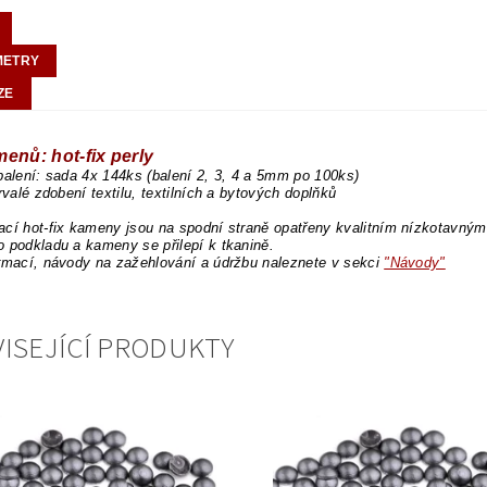
METRY
ZE
enů: hot-fix perly
balení: sada 4x 144ks (balení 2, 3, 4 a 5mm po 100ks)
trvalé zdobení textilu, textilních a bytových doplňků
cí hot-fix kameny jsou na spodní straně opatřeny kvalitním nízkotavným l
 podkladu a kameny se přilepí k tkanině.
rmací, návody na zažehlování a údržbu naleznete v sekci
"Návody"
ISEJÍCÍ PRODUKTY