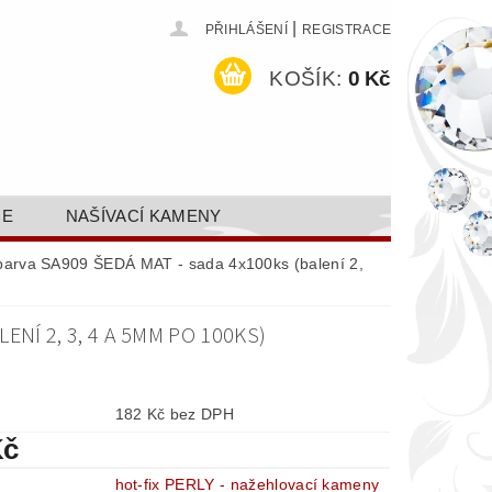
|
PŘIHLÁŠENÍ
REGISTRACE
KOŠÍK:
0 Kč
CE
NAŠÍVACÍ KAMENY
ODEJ A SLEVY
GALERIE
y barva SA909 ŠEDÁ MAT - sada 4x100ks (balení 2,
AKTY FA FASHION TUNING, S.R.O.
ENÍ 2, 3, 4 A 5MM PO 100KS)
DY OCHRANY OSOBNÍCH ÚDAJŮ
182 Kč bez DPH
Kč
hot-fix PERLY - nažehlovací kameny