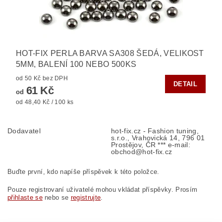
HOT-FIX PERLA BARVA SA308 ŠEDÁ, VELIKOST
5MM, BALENÍ 100 NEBO 500KS
od 50 Kč bez DPH
DETAIL
61 Kč
od
od 48,40 Kč / 100 ks
Dodavatel
hot-fix.cz - Fashion tuning,
s.r.o., Vrahovická 14, 796 01
Prostějov, ČR *** e-mail:
obchod@hot-fix.cz
Buďte první, kdo napíše příspěvek k této položce.
Pouze registrovaní uživatelé mohou vkládat příspěvky. Prosím
přihlaste se
nebo se
registrujte
.