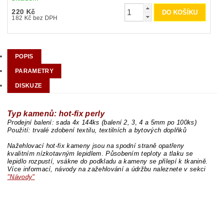
220 Kč
182 Kč bez DPH
POPIS
PARAMETRY
DISKUZE
Typ kamenů: hot-fix perly
Prodejní balení: sada 4x 144ks (balení 2, 3, 4 a 5mm po 100ks)
Použití: trvalé zdobení textilu, textilních a bytových doplňků
Nažehlovací hot-fix kameny jsou na spodní straně opatřeny
kvalitním nízkotavným lepidlem. Působením teploty a tlaku se
lepidlo rozpustí, vsákne do podkladu a kameny se přilepí k tkanině.
Více informací, návody na zažehlování a údržbu naleznete v sekci
"Návody"