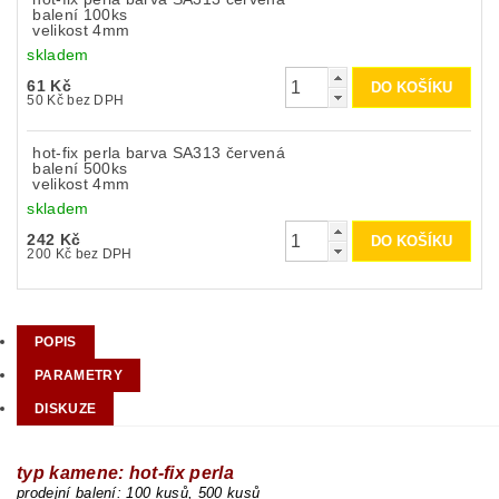
balení 100ks
velikost 4mm
skladem
61 Kč
50 Kč bez DPH
hot-fix perla barva SA313 červená
balení 500ks
velikost 4mm
skladem
242 Kč
200 Kč bez DPH
POPIS
PARAMETRY
DISKUZE
typ kamene: hot-fix perla
prodejní balení: 10
0 kusů, 500 kusů