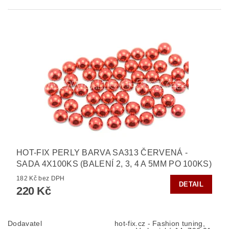
HOT-FIX PERLY BARVA SA313 ČERVENÁ -
SADA 4X100KS (BALENÍ 2, 3, 4 A 5MM PO 100KS)
182 Kč bez DPH
DETAIL
220 Kč
Dodavatel
hot-fix.cz - Fashion tuning,