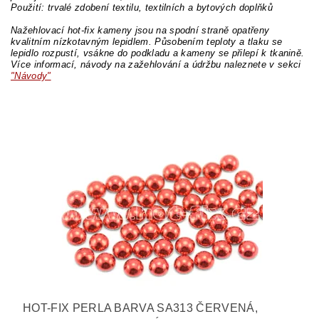
Použití: trvalé zdobení textilu, textilních a bytových doplňků
Nažehlovací hot-fix kameny jsou na spodní straně opatřeny
kvalitním nízkotavným lepidlem. Působením teploty a tlaku se
lepidlo rozpustí, vsákne do podkladu a kameny se přilepí k tkanině.
Více informací, návody na zažehlování a údržbu naleznete v sekci
"Návody"
HOT-FIX PERLA BARVA SA313 ČERVENÁ,