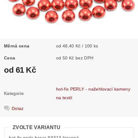
Měrná cena
od 48,40 Kč / 100 ks
Cena
od 50 Kč bez DPH
od 61 Kč
hot-fix PERLY - nažehlovací kameny
Kategorie
na textil
Dotaz
ZVOLTE VARIANTU
hot-fix perla barva SA313 červená