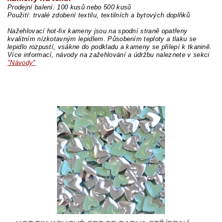
Prodejní balení: 100 kusů nebo 500 kusů
Použití: trvalé zdobení textilu, textilních a bytových doplňků
Nažehlovací hot-fix kameny jsou na spodní straně opatřeny
kvalitním nízkotavným lepidlem. Působením teploty a tlaku se
lepidlo rozpustí, vsákne do podkladu a kameny se přilepí k tkanině.
Více informací, návody na zažehlování a údržbu naleznete v sekci
"Návody"