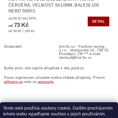
ČERVENÁ, VELIKOST 9X10MM, BALENÍ 100
NEBO 500KS
od 60 Kč bez DPH
DETAIL
73 Kč
od
od 58 Kč / 100 ks
Dodavatel
hot-fix.cz - Fashion tuning,
s.r.o., Vrahovická 14, 796 01
Prostějov, ČR *** e-mail:
obchod@hot-fix.cz
Buďte první, kdo napíše příspěvek k této položce.
Pouze registrovaní uživatelé mohou vkládat příspěvky. Prosím
přihlaste se
nebo se
registrujte
.
Tento web používá soubory cookie. Dalším procházením
tohoto webu vyjadřujete souhlas s jejich používáním.
Zboží.cz
|
Heureka.cz
|
Vyšívací.cz
|
Crystalstyle.cz