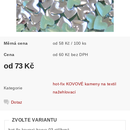
Měrná cena
od 58 Kč / 100 ks
Cena
od 60 Kč bez DPH
od 73 Kč
hot-fix KOVOVÉ kameny na textil
Kategorie
nažehlovací
Dotaz
ZVOLTE VARIANTU
hot-fix kovový barva 03 stříbrná