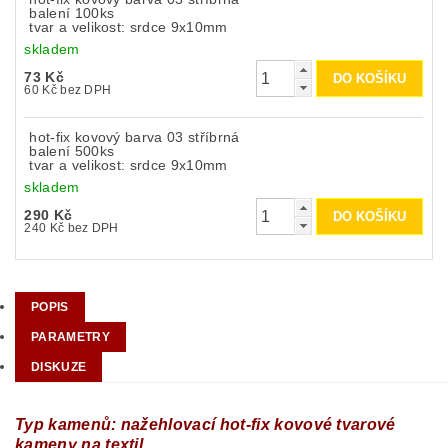
balení 100ks
tvar a velikost: srdce 9x10mm
skladem
73 Kč
60 Kč bez DPH
hot-fix kovový barva 03 stříbrná
balení 500ks
tvar a velikost: srdce 9x10mm
skladem
290 Kč
240 Kč bez DPH
POPIS
PARAMETRY
DISKUZE
Typ kamenů: nažehlovací hot-fix kovové tvarové
kameny na textil