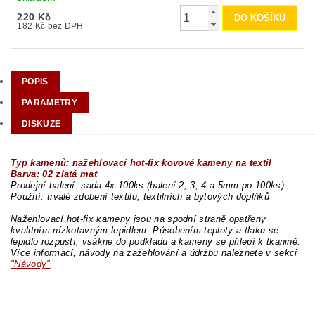
220 Kč
182 Kč bez DPH
POPIS
PARAMETRY
DISKUZE
Typ kamenů: nažehlovací hot-fix kovové kameny na textil
Barva: 02 zlatá mat
Prodejní balení: sada 4x 100ks (balení 2, 3, 4 a 5mm po 100ks)
Použití: trvalé zdobení textilu, textilních a bytových doplňků
Nažehlovací hot-fix kameny jsou na spodní straně opatřeny
kvalitním nízkotavným lepidlem. Působením teploty a tlaku se
lepidlo rozpustí, vsákne do podkladu a kameny se přilepí k tkanině.
Více informací, návody na zažehlování a údržbu naleznete v sekci
"Návody"