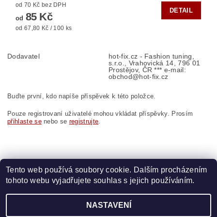
od 70 Kč bez DPH
DETAIL
85 Kč
od
od 67,80 Kč / 100 ks
Dodavatel
hot-fix.cz - Fashion tuning,
s.r.o., Vrahovická 14, 796 01
Prostějov, ČR *** e-mail:
obchod@hot-fix.cz
Buďte první, kdo napíše příspěvek k této položce.
Pouze registrovaní uživatelé mohou vkládat příspěvky. Prosím
přihlaste se
nebo se
registrujte
.
Tento web používá soubory cookie. Dalším procházením
tohoto webu vyjadřujete souhlas s jejich používáním.
Zboží.cz
|
Heureka.cz
|
Vyšívací.cz
|
Crystalstyle.cz
NASTAVENÍ