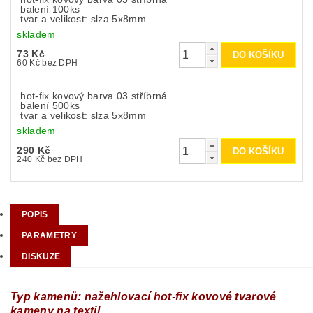
balení 100ks
tvar a velikost: slza 5x8mm
skladem
73 Kč
60 Kč bez DPH
hot-fix kovový barva 03 stříbrná
balení 500ks
tvar a velikost: slza 5x8mm
skladem
290 Kč
240 Kč bez DPH
POPIS
PARAMETRY
DISKUZE
Typ kamenů: nažehlovací hot-fix kovové tvarové
kameny na textil