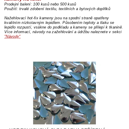
Prodejní balení: 100 kusů nebo 500 kusů
Použití: trvalé zdobení textilu, textilních a bytových doplňků
Nažehlovací hot-fix kameny jsou na spodní straně opatřeny
kvalitním nízkotavným lepidlem. Působením teploty a tlaku se
lepidlo rozpustí, vsákne do podkladu a kameny se přilepí k tkanině.
Více informací, návody na zažehlování a údržbu naleznete v sekci
"Návody"