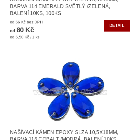
BARVA 114 EMERALD SVĚTLÝ /ZELENÁ,
BALENÍ 10KS, 100KS
od 66 Kč bez DPH
DETAIL
80 Kč
od
od 6,50 Kč / 1 ks
NAŠÍVACÍ KÁMEN EPOXY SLZA 10,5X18MM,
BARVA 116 COBALT /MODRÁ, BALENÍ 10KS,