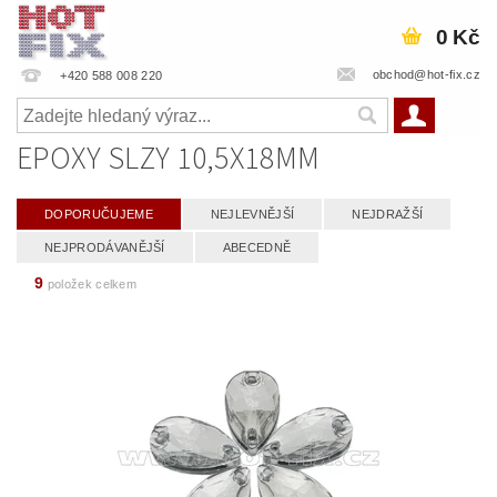
0 Kč
obchod@hot-fix.cz
+420 588 008 220
EPOXY SLZY 10,5X18MM
DOPORUČUJEME
NEJLEVNĚJŠÍ
NEJDRAŽŠÍ
NEJPRODÁVANĚJŠÍ
ABECEDNĚ
9
položek celkem