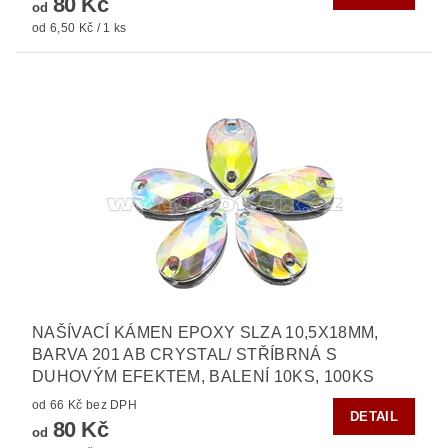
80 Kč
od
od 6,50 Kč / 1 ks
NAŠÍVACÍ KÁMEN EPOXY SLZA 10,5X18MM,
BARVA 201 AB CRYSTAL/ STŘÍBRNÁ S
DUHOVÝM EFEKTEM, BALENÍ 10KS, 100KS
od 66 Kč bez DPH
DETAIL
80 Kč
od