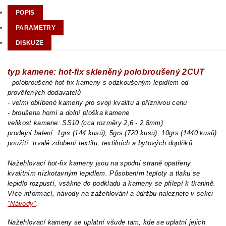
POPIS
PARAMETRY
DISKUZE
typ kamene: hot-fix skleněný polobroušený 2CUT
- polobroušené hot-fix kameny s odzkoušeným lepidlem od
prověřených dodavatelů
- velmi oblíbené kameny pro svoji kvalitu a příznivou cenu
- broušena horní a dolní ploška kamene
velikost kamene: SS10 (cca rozměry 2,6 - 2,8mm)
prodejní balení: 1grs (144 kusů), 5grs (720 kusů), 10grs (1440 kusů)
použití: trvalé zdobení textilu, textilních a bytových doplňků
Nažehlovací hot-fix kameny jsou na spodní straně opatřeny
kvalitním nízkotavným lepidlem. Působením teploty a tlaku se
lepidlo rozpustí, vsákne do podkladu a kameny se přilepí k tkanině.
Více informací, návody na zažehlování a údržbu naleznete v sekci
"Návody"
.
Nažehlovací kameny se uplatní všude tam, kde se uplatní jejich