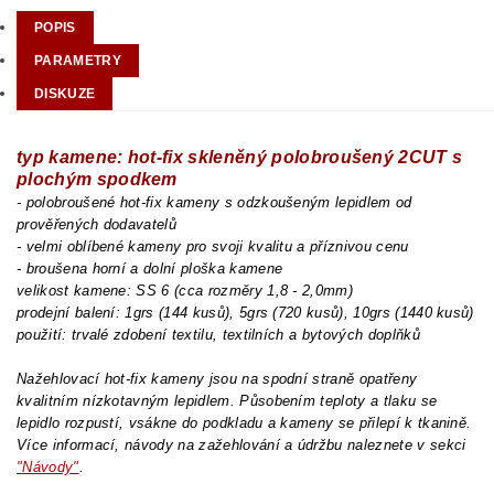
POPIS
PARAMETRY
DISKUZE
typ kamene: hot-fix skleněný polobroušený 2CUT s
plochým spodkem
- polobroušené hot-fix kameny s odzkoušeným lepidlem od
prověřených dodavatelů
- velmi oblíbené kameny pro svoji kvalitu a příznivou cenu
- broušena horní a dolní ploška kamene
velikost kamene: SS 6 (cca rozměry 1,8 - 2,0mm)
prodejní balení: 1grs (144 kusů), 5grs (720 kusů), 10grs (1440 kusů)
použití: trvalé zdobení textilu, textilních a bytových doplňků
Nažehlovací hot-fix kameny jsou na spodní straně opatřeny
kvalitním nízkotavným lepidlem. Působením teploty a tlaku se
lepidlo rozpustí, vsákne do podkladu a kameny se přilepí k tkanině.
Více informací, návody na zažehlování a údržbu naleznete v sekci
"Návody"
.