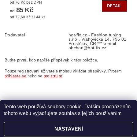
od 70 Kč bez DPH
DETAIL
85 Kč
od
od 72,60 Kč / 144 ks
Dodavatel
hot-fix.cz - Fashion tuning,
s.r.o., Vrahovická 14, 796 01
Prostějov, ČR *** e-mail:
obchod@hot-fix.cz
Buďte první, kdo napíše příspěvek k této položce.
Pouze registrovaní uživatelé mohou vkládat příspěvky. Prosím
přihlaste se
nebo se
registrujte
.
Tento web používá soubory cookie. Dalším procházením
tohoto webu vyjadřujete souhlas s jejich používáním.
Zboží.cz
|
Heureka.cz
|
Vyšívací.cz
|
Crystalstyle.cz
NASTAVENÍ