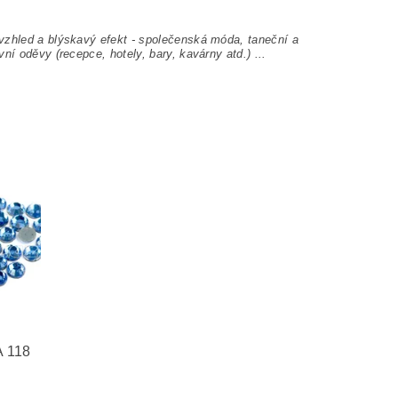
 vzhled a blýskavý efekt - společenská móda, taneční a
ní oděvy (recepce, hotely, bary, kavárny atd.) ...
 118