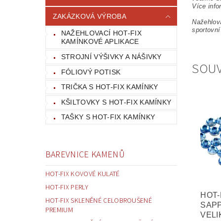
Více info
ZAKÁZKOVÁ VÝROBA
Nažehlova
sportovní
NAŽEHLOVACÍ HOT-FIX
KAMÍNKOVÉ APLIKACE
STROJNÍ VÝŠIVKY A NÁŠIVKY
SOUV
FÓLIOVÝ POTISK
TRIČKA S HOT-FIX KAMÍNKY
KŠILTOVKY S HOT-FIX KAMÍNKY
TAŠKY S HOT-FIX KAMÍNKY
BAREVNICE KAMENŮ
HOT-FIX KOVOVÉ KULATÉ
HOT-FIX PERLY
HOT-
HOT-FIX SKLENĚNÉ CELOBROUŠENÉ
SAPP
PREMIUM
VELI