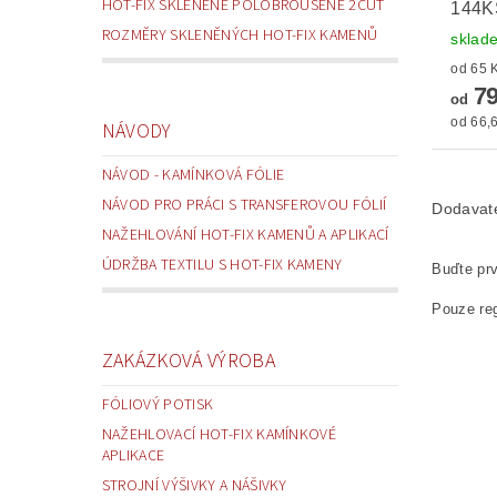
HOT-FIX SKLENĚNÉ POLOBROUŠENÉ 2CUT
144K
ROZMĚRY SKLENĚNÝCH HOT-FIX KAMENŮ
sklad
79
od
od 66,6
NÁVODY
NÁVOD - KAMÍNKOVÁ FÓLIE
NÁVOD PRO PRÁCI S TRANSFEROVOU FÓLIÍ
Dodavat
NAŽEHLOVÁNÍ HOT-FIX KAMENŮ A APLIKACÍ
ÚDRŽBA TEXTILU S HOT-FIX KAMENY
Buďte prv
Pouze reg
ZAKÁZKOVÁ VÝROBA
FÓLIOVÝ POTISK
NAŽEHLOVACÍ HOT-FIX KAMÍNKOVÉ
APLIKACE
STROJNÍ VÝŠIVKY A NÁŠIVKY