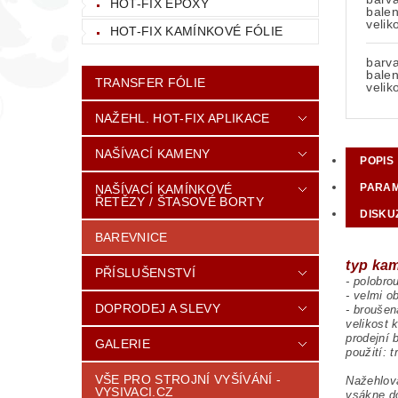
HOT-FIX EPOXY
balen
velik
HOT-FIX KAMÍNKOVÉ FÓLIE
barva
balen
TRANSFER FÓLIE
velik
NAŽEHL. HOT-FIX APLIKACE
NAŠÍVACÍ KAMENY
POPIS
PARA
NAŠÍVACÍ KAMÍNKOVÉ
ŘETĚZY / ŠTASOVÉ BORTY
DISKU
BAREVNICE
typ ka
PŘÍSLUŠENSTVÍ
- polobr
- velmi o
DOPRODEJ A SLEVY
- broušen
velikost
prodejní 
GALERIE
použití: 
VŠE PRO STROJNÍ VYŠÍVÁNÍ -
Nažehlova
VYSIVACI.CZ
vsákne do