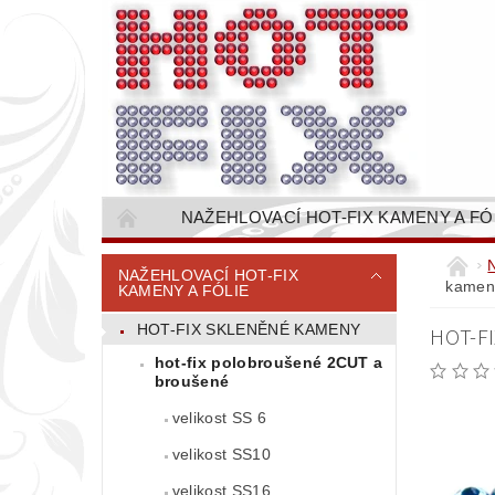
NAŽEHLOVACÍ HOT-FIX KAMENY A FÓ
NAŠÍVACÍ KAMÍNKOVÉ ŘETĚZY / ŠTASOVÉ 
NAŽEHLOVACÍ HOT-FIX
kameny
KAMENY A FÓLIE
VŠE PRO STROJNÍ VYŠÍVÁNÍ - VYSIVACI.CZ
HOT-FIX SKLENĚNÉ KAMENY
HOT-FI
BAREVNICE KAMENŮ
NÁVODY
hot-fix polobroušené 2CUT a
CENÍK DOPRAVY (NÁKLADŮ EXPEDICE) PLAT
broušené
velikost SS 6
velikost SS10
velikost SS16