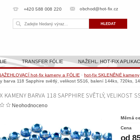
obchod@hot-fix.cz
+420 588 008 220
LIE
TRANSFER FÓLIE
NAŽEHL. HOT-FIX APLIKA
BORTY
BAREVNICE
PŘÍSLUŠENSTVÍ
DOPR
NAŽEHLOVACÍ hot-fix kameny a FÓLIE
hot-fix SKLENĚNÉ kameny
 barva 118 Sapphire světlý, velikost SS16, balení 144ks, 720ks, 1
ZAKÁZKOVÁ VÝROBA
NAPIŠTE NÁM
KONT
X KAMENY BARVA 118 SAPPHIRE SVĚTLÝ, VELIKOST SS
OBCHODNÍ PODMÍNKY PRO E-SHOP HOT-FIX.CZ
ZÁSA
Neohodnoceno
NÝ OD 14. 1.2025
Měrná c
Cena
od 8