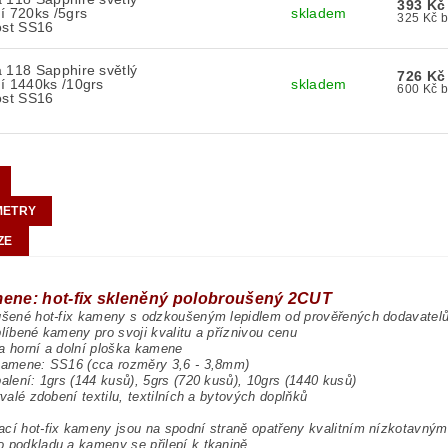
393 Kč
í 720ks /5grs
skladem
32
ost SS16
 118 Sapphire světlý
726 Kč
í 1440ks /10grs
skladem
60
ost SS16
METRY
ZE
mene: hot-fix skleněný polobroušený 2CUT
oušené hot-fix kameny s odzkoušeným lepidlem od prověřených dodavatel
blíbené kameny pro svoji kvalitu a příznivou cenu
a horní a dolní ploška kamene
 kamene: SS16 (cca rozměry 3,6 - 3,8mm)
balení: 1grs (144 kusů), 5grs (720 kusů), 10grs (1440 kusů)
trvalé zdobení textilu, textilních a bytových doplňků
cí hot-fix kameny jsou na spodní straně opatřeny kvalitním nízkotavným l
 podkladu a kameny se přilepí k tkanině.