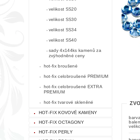
velikost SS20
velikost SS30
velikost SS34
velikost SS40
sady 4x144ks kamenů za
zvýhodněné ceny
hot-fix broušené
hot-fix celobroušené PREMIUM
hot-fix celobroušené EXTRA
PREMIUM
hot-fix tvarové skleněné
ZVO
HOT-FIX KOVOVÉ KAMENY
barva
balen
HOT-FIX OCTAGONY
velik
HOT-FIX PERLY
barva