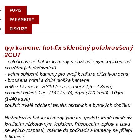
POPIS
PARAMETRY
DISKUZE
typ kamene: hot-fix skleněný polobroušený
2CUT
- polobroušené hot-fix kameny s odzkoušeným lepidlem od
prověřených dodavatelů
- velmi oblíbené kameny pro svoji kvalitu a příznivou cenu
- broušena horní a dolní ploška kamene
velikost kamene: SS10 (cca rozměry 2,6 - 2,8mm)
prodejní balení: 1grs (144 kusů), 5grs (720 kusů), 10grs
(1440 kusů)
použití: trvalé zdobení textilu, textilních a bytových doplňků
Nažehlovací hot-fix kameny jsou na spodní straně opatřeny
kvalitním nízkotavným lepidlem. Působením teploty a tlaku
se lepidlo rozpustí, vsákne do podkladu a kameny se přilepí
k tkanině.