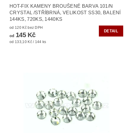
HOT-FIX KAMENY BROUŠENÉ BARVA 101/N
CRYSTAL /STŘÍBRNÁ, VELIKOST SS30, BALENÍ
144KS, 720KS, 1440KS
od 120 Kč bez DPH
DETAIL
145 Kč
od
od 133,10 Kč / 144 ks