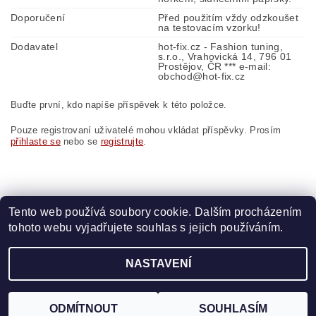
Doporučení
Před použitím vždy odzkoušet
na testovacím vzorku!
Dodavatel
hot-fix.cz - Fashion tuning,
s.r.o., Vrahovická 14, 796 01
Prostějov, ČR *** e-mail:
obchod@hot-fix.cz
Buďte první, kdo napíše příspěvek k této položce.
Pouze registrovaní uživatelé mohou vkládat příspěvky. Prosím
přihlaste se
nebo se
registrujte
.
Tento web používá soubory cookie. Dalším procházením
tohoto webu vyjadřujete souhlas s jejich používáním.
Zboží.cz
|
Heureka.cz
|
Vyšívací.cz
|
Crystalstyle.cz
NASTAVENÍ
2026 ©
HOT-FIX
, všechna práva vyhrazena
Vytvořil Shoptet
ODMÍTNOUT
SOUHLASÍM