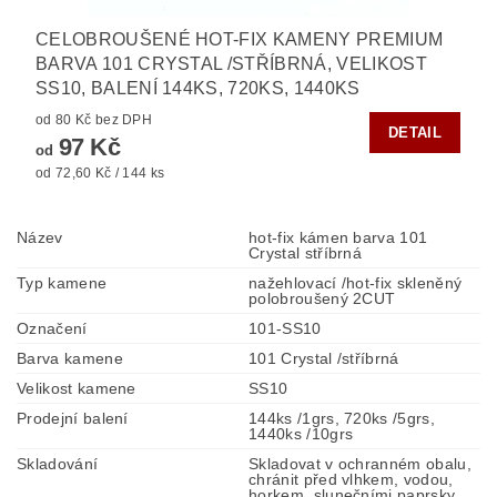
CELOBROUŠENÉ HOT-FIX KAMENY PREMIUM
BARVA 101 CRYSTAL /STŘÍBRNÁ, VELIKOST
SS10, BALENÍ 144KS, 720KS, 1440KS
od 80 Kč bez DPH
DETAIL
97 Kč
od
od 72,60 Kč / 144 ks
Název
hot-fix kámen barva 101
Crystal stříbrná
Typ kamene
nažehlovací /hot-fix skleněný
polobroušený 2CUT
Označení
101-SS10
Barva kamene
101 Crystal /stříbrná
Velikost kamene
SS10
Prodejní balení
144ks /1grs, 720ks /5grs,
1440ks /10grs
Skladování
Skladovat v ochranném obalu,
chránit před vlhkem, vodou,
horkem, slunečními paprsky.