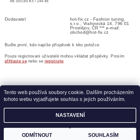
od 350,90 Kč / 144 ks
Dodavatel
hot-fix.cz - Fashion tuning,
s.r.o., Vrahovická 14, 796 01
Prostějov, ČR *** e-mail:
obchod@hot-fix.cz
Buďte první, kdo napíše příspěvek k této položce.
Pouze registrovaní uživatelé mohou vkládat příspěvky. Prosím
přihlaste se
nebo se
registrujte
.
Tento web používá soubory cookie. Dalším procházením
tohoto webu vyjadřujete souhlas s jejich používáním.
Zboží.cz
|
Heureka.cz
|
Vyšívací.cz
|
Crystalstyle.cz
NASTAVENÍ
2026 ©
HOT-FIX
, všechna práva vyhrazena
Vytvořil Shoptet
ODMÍTNOUT
SOUHLASÍM