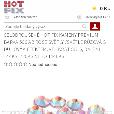
0 Kč
obchod@hot-fix.cz
+420 588 008 220
CELOBROUŠENÉ HOT-FIX KAMENY PREMIUM
BARVA 506 AB ROSE SVĚTLÝ /SVĚTLE RŮŽOVÁ S
DUHOVÝM EFEKTEM, VELIKOST SS16, BALENÍ
144KS, 720KS NEBO 1440KS
Neohodnoceno