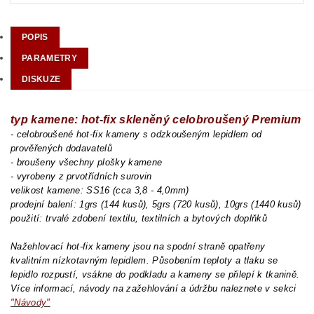
POPIS
PARAMETRY
DISKUZE
typ kamene: hot-fix skleněný celobroušený Premium
- celobroušené hot-fix kameny s odzkoušeným lepidlem od
prověřených dodavatelů
- broušeny všechny plošky kamene
- vyrobeny z prvotřídních surovin
velikost kamene: SS16 (cca 3,8 - 4,0mm)
prodejní balení: 1grs (144 kusů), 5grs (720 kusů), 10grs (1440 kusů)
použití: trvalé zdobení textilu, textilních a bytových doplňků
Nažehlovací hot-fix kameny jsou na spodní straně opatřeny
kvalitním nízkotavným lepidlem. Působením teploty a tlaku se
lepidlo rozpustí, vsákne do podkladu a kameny se přilepí k tkanině.
Více informací, návody na zažehlování a údržbu naleznete v sekci
"Návody"