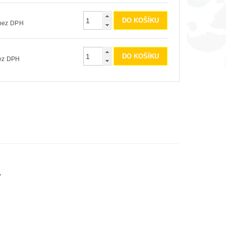
č
00 Kč bez DPH
č
 Kč bez DPH
ů