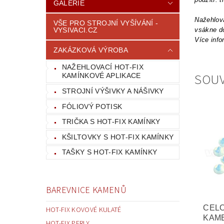
GALERIE
Nažehlova
VŠE PRO STROJNÍ VYŠÍVÁNÍ -
VYSIVACI.CZ
vsákne do
Více info
ZAKÁZKOVÁ VÝROBA
NAŽEHLOVACÍ HOT-FIX
SOUV
KAMÍNKOVÉ APLIKACE
STROJNÍ VÝŠIVKY A NÁŠIVKY
FÓLIOVÝ POTISK
TRIČKA S HOT-FIX KAMÍNKY
KŠILTOVKY S HOT-FIX KAMÍNKY
TAŠKY S HOT-FIX KAMÍNKY
BAREVNICE KAMENŮ
CEL
HOT-FIX KOVOVÉ KULATÉ
KAM
HOT-FIX PERLY