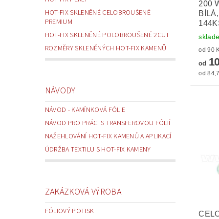
200 
HOT-FIX SKLENĚNÉ CELOBROUŠENÉ
BÍLÁ
PREMIUM
144K
HOT-FIX SKLENĚNÉ POLOBROUŠENÉ 2CUT
sklad
ROZMĚRY SKLENĚNÝCH HOT-FIX KAMENŮ
10
od
od 84,7
NÁVODY
NÁVOD - KAMÍNKOVÁ FÓLIE
NÁVOD PRO PRÁCI S TRANSFEROVOU FÓLIÍ
NAŽEHLOVÁNÍ HOT-FIX KAMENŮ A APLIKACÍ
ÚDRŽBA TEXTILU S HOT-FIX KAMENY
ZAKÁZKOVÁ VÝROBA
FÓLIOVÝ POTISK
CEL