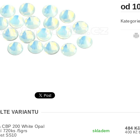
od 1
Kategori
LTE VARIANTU
a CBP 200 White Opal
484 K
í 720ks /5grs
skladem
4
ost SS10