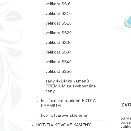
velikost SS 6
velikost SS10
velikost SS16
velikost SS20
velikost SS30
velikost SS34
velikost SS40
velikost SS50
sady 4x144ks kamenů
PREMIUM za zvýhodněné
ceny
hot-fix celobroušené EXTRA
ZVO
PREMIUM
hot-fix tvarové skleněné
barv
balen
HOT-FIX KOVOVÉ KAMENY
velik