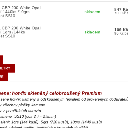
a CBP 200 White Opal
847 K
í 1440ks /10grs
skladem
7
ost SS10
a CBP 200 White Opal
109 K
í 1grs /144ks
skladem
90
ost SS10
METRY
ZE
mene: hot-fix skleněný celobroušený Premium
oušené hot-fix kameny s odzkoušeným lepidlem od prověřených dodavatel
ny všechny plošky kamene
y z prvotřídních surovin
 kamene: SS10 (cca 2,7 - 2,9mm)
balení: 1grs (144 kusů), 5grs (720 kusů), 10grs (1440 kusů)
trvalé zdobení textilu, textilních a bytových doplňků