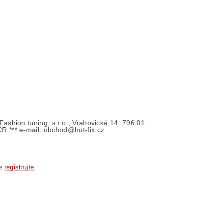
- Fashion tuning, s.r.o., Vrahovická 14, 796 01
ČR *** e-mail: obchod@hot-fix.cz
se
registrujte
.