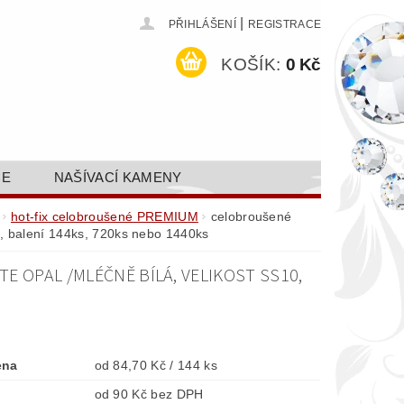
|
PŘIHLÁŠENÍ
REGISTRACE
KOŠÍK:
0 Kč
CE
NAŠÍVACÍ KAMENY
ODEJ A SLEVY
GALERIE
hot-fix celobroušené PREMIUM
celobroušené
0, balení 144ks, 720ks nebo 1440ks
AKTY FA FASHION TUNING, S.R.O.
 OPAL /MLÉČNĚ BÍLÁ, VELIKOST SS10,
DY OCHRANY OSOBNÍCH ÚDAJŮ
ena
od 84,70 Kč / 144 ks
od 90 Kč bez DPH