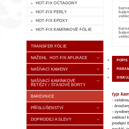
HOT-FIX OCTAGONY
barv
HOT-FIX PERLY
balen
velik
HOT-FIX EPOXY
barv
HOT-FIX KAMÍNKOVÉ FÓLIE
balen
velik
TRANSFER FÓLIE
NAŽEHL. HOT-FIX APLIKACE
POPIS
NAŠÍVACÍ KAMENY
PARA
DISKU
NAŠÍVACÍ KAMÍNKOVÉ
ŘETĚZY / ŠTASOVÉ BORTY
typ ka
BAREVNICE
- celobr
- brouše
PŘÍSLUŠENSTVÍ
- vyroben
velikost
DOPRODEJ A SLEVY
prodejní 
použití: 