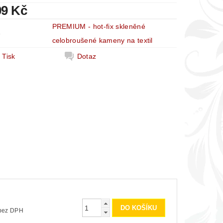
09 Kč
PREMIUM - hot-fix skleněné
e
celobroušené kameny na textil
Tisk
Dotaz
č
00 Kč bez DPH