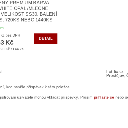
ENY PREMIUM BARVA
WHITE OPAL /MLÉČNĚ
, VELIKOST SS30, BALENÍ
S, 720KS NEBO 1440KS
em
od 300 Kč bez DPH
DETAIL
3 Kč
90 Kč / 144 ks
el
hot-fix.cz 
Prostějov, 
ní, kdo napíše příspěvek k této položce.
istrovaní uživatelé mohou vkládat příspěvky. Prosím
přihlaste se
nebo 