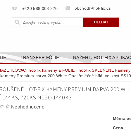
obchod@hot-fix.cz
+420 588 008 220
LIE
TRANSFER FÓLIE
NAŽEHL. HOT-FIX APLIKA
BORTY
BAREVNICE
PŘÍSLUŠENSTVÍ
DOPR
NAŽEHLOVACÍ hot-fix kameny a FÓLIE
hot-fix SKLENĚNÉ kameny
x kameny Premium barva 200 White Opal /mléčně bílá, velikost SS1
ZAKÁZKOVÁ VÝROBA
NAPIŠTE NÁM
KONT
ROUŠENÉ HOT-FIX KAMENY PREMIUM BARVA 200 WHITE
OBCHODNÍ PODMÍNKY PRO E-SHOP HOT-FIX.CZ
ZÁSA
Í 144KS, 720KS NEBO 1440KS
NÝ OD 14. 1.2025
Neohodnoceno
Měrná c
Cena