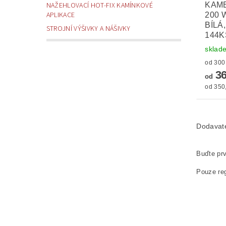
KAM
NAŽEHLOVACÍ HOT-FIX KAMÍNKOVÉ
APLIKACE
200 
BÍLÁ
STROJNÍ VÝŠIVKY A NÁŠIVKY
144K
sklad
36
od
od 350,
Dodavat
Buďte prv
Pouze reg