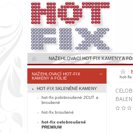
NAŽEHLOVACÍ HOT-FIX KAMENY A FÓ
NAŠÍVACÍ KAMÍNKOVÉ ŘETĚZY / ŠTASOVÉ 
NAŽEHLOVACÍ HOT-FIX
hot-fi
KAMENY A FÓLIE
VŠE PRO STROJNÍ VYŠÍVÁNÍ - VYSIVACI.CZ
HOT-FIX SKLENĚNÉ KAMENY
CELOB
BAREVNICE KAMENŮ
NÁVODY
hot-fix polobroušené 2CUT a
BALEN
CENÍK DOPRAVY (NÁKLADŮ EXPEDICE) PLAT
broušené
hot-fix broušené
hot-fix celobroušené
PREMIUM