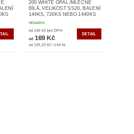
NĚ
200 WHITE OPAL /MLÉČNĚ
ALENÍ
BÍLÁ, VELIKOST SS20, BALENÍ
40KS
144KS, 720KS NEBO 1440KS
skladem
od 140 Kč bez DPH
TAIL
DETAIL
169 Kč
od
od 145,20 Kč / 144 ks