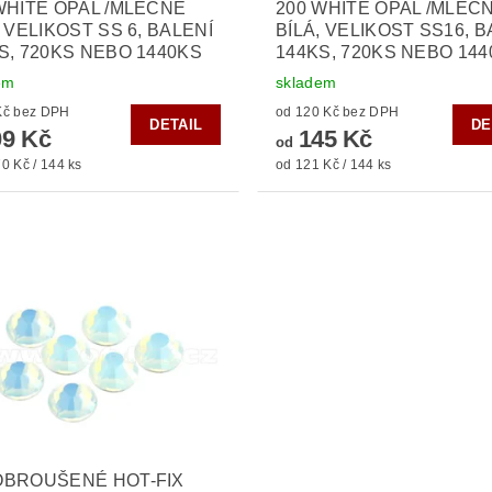
WHITE OPAL /MLÉČNĚ
200 WHITE OPAL /MLÉČ
, VELIKOST SS 6, BALENÍ
BÍLÁ, VELIKOST SS16, B
S, 720KS NEBO 1440KS
144KS, 720KS NEBO 14
em
skladem
od 90 Kč bez DPH
od 120 Kč bez DPH
DETAIL
DE
9 Kč
145 Kč
od
0 Kč / 144 ks
od 121 Kč / 144 ks
OBROUŠENÉ HOT-FIX