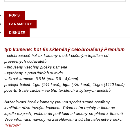
POPIS
PARAMETRY
DISKUZE
typ kamene: hot-fix skleněný celobroušený Premium
- celobroušené hot-fix kameny s odzkoušeným lepidlem od
prověřených dodavatelů
- broušeny všechny plošky kamene
- vyrobeny z prvotřídních surovin
velikost kamene: SS16 (cca 3,8 - 4,0mm)
prodejní balení: 1grs (144 kusů), 5grs (720 kusů), 10grs (1440 kusů)
použití: trvalé zdobení textilu, textilních a bytových doplňků
Nažehlovací hot-fix kameny jsou na spodní straně opatřeny
kvalitním nízkotavným lepidlem. Působením teploty a tlaku se
lepidlo rozpustí, vsákne do podkladu a kameny se přilepí k tkanině.
Více informací, návody na zažehlování a údržbu naleznete v sekci
"Návody"