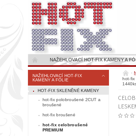
NAŽEHLOVACÍ HOT-FIX KAMENY A FÓ
NAŠÍVACÍ KAMÍNKOVÉ ŘETĚZY / ŠTASOVÉ 
NAŽEHLOVACÍ HOT-FIX
hot-fi
KAMENY A FÓLIE
VŠE PRO STROJNÍ VYŠÍVÁNÍ - VYSIVACI.CZ
1440k
HOT-FIX SKLENĚNÉ KAMENY
BAREVNICE KAMENŮ
NÁVODY
CELOB
hot-fix polobroušené 2CUT a
CENÍK DOPRAVY (NÁKLADŮ EXPEDICE) PLAT
broušené
LESKEM
hot-fix broušené
hot-fix celobroušené
PREMIUM