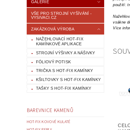
GALERIE
použití: 
VŠE PRO STROJNÍ VYŠÍVÁNÍ -
Nažehlova
VYSIVACI.CZ
vsákne do
Více info
ZAKÁZKOVÁ VÝROBA
NAŽEHLOVACÍ HOT-FIX
KAMÍNKOVÉ APLIKACE
SOUV
STROJNÍ VÝŠIVKY A NÁŠIVKY
FÓLIOVÝ POTISK
TRIČKA S HOT-FIX KAMÍNKY
KŠILTOVKY S HOT-FIX KAMÍNKY
TAŠKY S HOT-FIX KAMÍNKY
BAREVNICE KAMENŮ
HOT-FIX KOVOVÉ KULATÉ
CEL
HOT-FIX PERLY