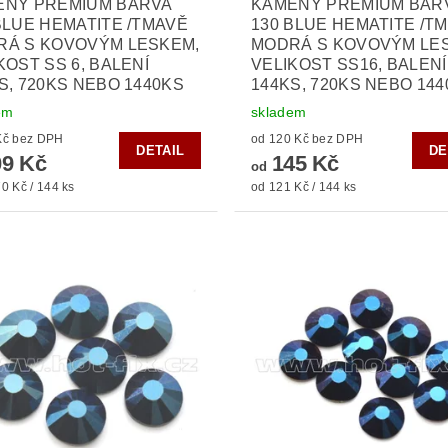
ENY PREMIUM BARVA
KAMENY PREMIUM BAR
BLUE HEMATITE /TMAVĚ
130 BLUE HEMATITE /T
RÁ S KOVOVÝM LESKEM,
MODRÁ S KOVOVÝM LE
KOST SS 6, BALENÍ
VELIKOST SS16, BALENÍ
S, 720KS NEBO 1440KS
144KS, 720KS NEBO 14
em
skladem
od 90 Kč bez DPH
od 120 Kč bez DPH
DETAIL
DE
9 Kč
145 Kč
od
0 Kč / 144 ks
od 121 Kč / 144 ks