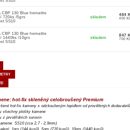
ost SS10
a CBP 130 Blue hematite
484 
í 720ks /5grs
skladem
ost SS10
a CBP 130 Blue hematite
847 
í 1440ks /10grs
skladem
ost SS10
METRY
ZE
mene: hot-fix skleněný celobroušený Premium
oušené hot-fix kameny s odzkoušeným lepidlem od prověřených dodavatel
ny všechny plošky kamene
y z prvotřídních surovin
 kamene: SS10 (cca 2,7 - 2,9mm)
balení: 1grs (144 kusů), 5grs (720 kusů), 10grs (1440 kusů)