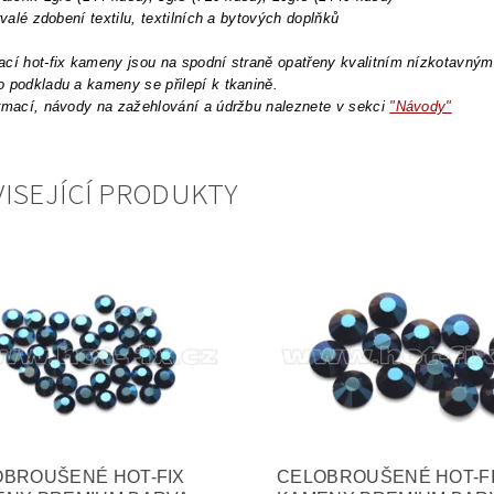
trvalé zdobení textilu, textilních a bytových doplňků
cí hot-fix kameny jsou na spodní straně opatřeny kvalitním nízkotavným l
 podkladu a kameny se přilepí k tkanině.
rmací, návody na zažehlování a údržbu naleznete v sekci
"Návody"
ISEJÍCÍ PRODUKTY
OBROUŠENÉ HOT-FIX
CELOBROUŠENÉ HOT-F