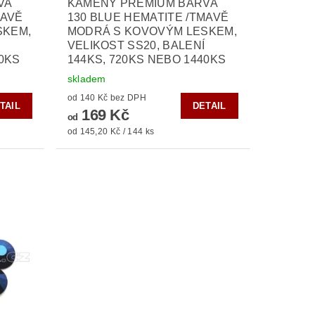
VA
KAMENY PREMIUM BARVA
MAVĚ
130 BLUE HEMATITE /TMAVĚ
SKEM,
MODRÁ S KOVOVÝM LESKEM,
VELIKOST SS20, BALENÍ
40KS
144KS, 720KS NEBO 1440KS
skladem
od 140 Kč bez DPH
TAIL
DETAIL
169 Kč
od
od 145,20 Kč / 144 ks