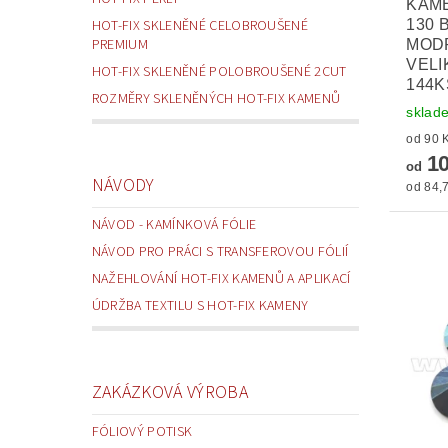
KAM
130 
HOT-FIX SKLENĚNÉ CELOBROUŠENÉ
PREMIUM
MOD
VELI
HOT-FIX SKLENĚNÉ POLOBROUŠENÉ 2CUT
144K
ROZMĚRY SKLENĚNÝCH HOT-FIX KAMENŮ
sklad
10
od
NÁVODY
od 84,7
NÁVOD - KAMÍNKOVÁ FÓLIE
NÁVOD PRO PRÁCI S TRANSFEROVOU FÓLIÍ
NAŽEHLOVÁNÍ HOT-FIX KAMENŮ A APLIKACÍ
ÚDRŽBA TEXTILU S HOT-FIX KAMENY
ZAKÁZKOVÁ VÝROBA
FÓLIOVÝ POTISK