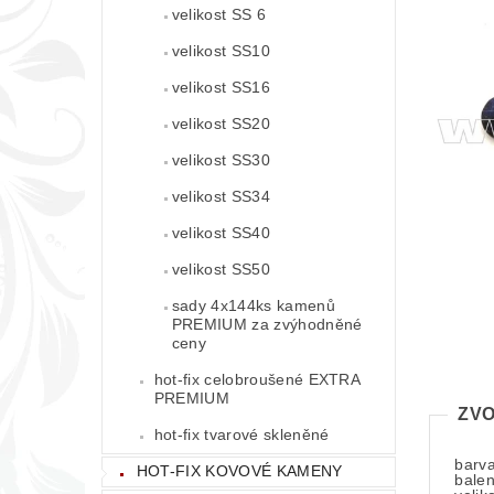
velikost SS 6
velikost SS10
velikost SS16
velikost SS20
velikost SS30
velikost SS34
velikost SS40
velikost SS50
sady 4x144ks kamenů
PREMIUM za zvýhodněné
ceny
hot-fix celobroušené EXTRA
PREMIUM
ZVO
hot-fix tvarové skleněné
barv
HOT-FIX KOVOVÉ KAMENY
balen