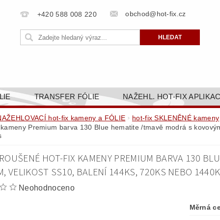
obchod@hot-fix.cz
+420 588 008 220
LIE
TRANSFER FÓLIE
NAŽEHL. HOT-FIX APLIKA
BORTY
BAREVNICE
PŘÍSLUŠENSTVÍ
DOPR
NAŽEHLOVACÍ hot-fix kameny a FÓLIE
hot-fix SKLENĚNÉ kameny
x kameny Premium barva 130 Blue hematite /tmavě modrá s kovovým
ZAKÁZKOVÁ VÝROBA
NAPIŠTE NÁM
KONT
s
OBCHODNÍ PODMÍNKY PRO E-SHOP HOT-FIX.CZ
ZÁSA
ROUŠENÉ HOT-FIX KAMENY PREMIUM BARVA 130 BLU
NÝ OD 14. 1.2025
, VELIKOST SS10, BALENÍ 144KS, 720KS NEBO 1440
Neohodnoceno
Měrná c