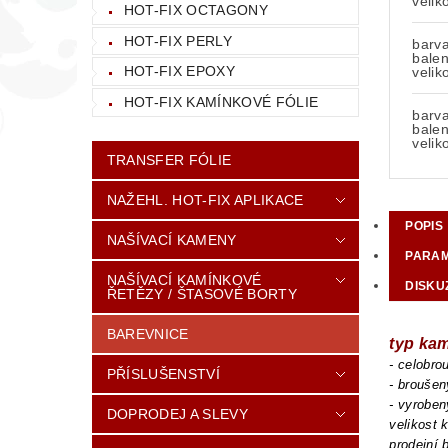
velik
HOT-FIX OCTAGONY
HOT-FIX PERLY
barv
balen
HOT-FIX EPOXY
velik
HOT-FIX KAMÍNKOVÉ FÓLIE
barv
balen
velik
TRANSFER FÓLIE
NAŽEHL. HOT-FIX APLIKACE
POPIS
NAŠÍVACÍ KAMENY
PARA
NAŠÍVACÍ KAMÍNKOVÉ
DISKU
ŘETĚZY / ŠTASOVÉ BORTY
BAREVNICE
typ ka
- celobr
PŘÍSLUŠENSTVÍ
- brouše
- vyroben
DOPRODEJ A SLEVY
velikost
prodejní 