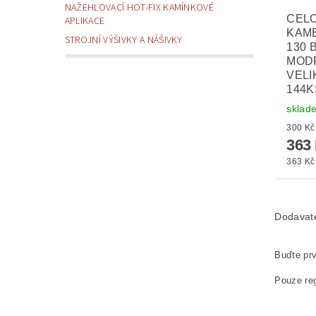
NAŽEHLOVACÍ HOT-FIX KAMÍNKOVÉ
CEL
APLIKACE
KAM
STROJNÍ VÝŠIVKY A NÁŠIVKY
130 
MOD
VELI
144K
sklad
363
363 Kč 
Dodavat
Buďte prv
Pouze reg