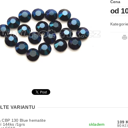
Cena
od 1
Kategori
LTE VARIANTU
a CBP 130 Blue hematite
109 
í 144ks /1grs
skladem