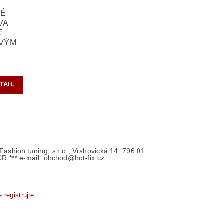
NÉ
VA
E
OVÝM
S
TAIL
- Fashion tuning, s.r.o., Vrahovická 14, 796 01
ČR *** e-mail: obchod@hot-fix.cz
se
registrujte
.