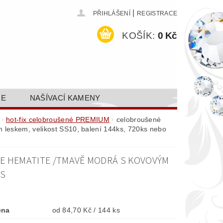
|
PŘIHLÁŠENÍ
REGISTRACE
KOŠÍK:
0 Kč
CE
NAŠÍVACÍ KAMENY
ODEJ A SLEVY
GALERIE
hot-fix celobroušené PREMIUM
celobroušené
 leskem, velikost SS10, balení 144ks, 720ks nebo
AKTY FA FASHION TUNING, S.R.O.
DY OCHRANY OSOBNÍCH ÚDAJŮ
E HEMATITE /TMAVĚ MODRÁ S KOVOVÝM
KS
ena
od 84,70 Kč / 144 ks