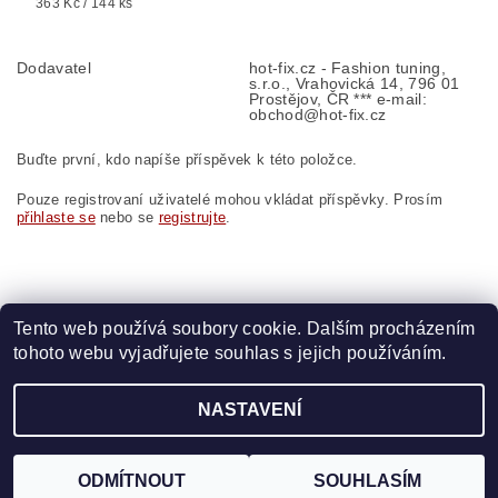
363 Kč / 144 ks
Dodavatel
hot-fix.cz - Fashion tuning,
s.r.o., Vrahovická 14, 796 01
Prostějov, ČR *** e-mail:
obchod@hot-fix.cz
Buďte první, kdo napíše příspěvek k této položce.
Pouze registrovaní uživatelé mohou vkládat příspěvky. Prosím
přihlaste se
nebo se
registrujte
.
Tento web používá soubory cookie. Dalším procházením
tohoto webu vyjadřujete souhlas s jejich používáním.
Zboží.cz
|
Heureka.cz
|
Vyšívací.cz
|
Crystalstyle.cz
NASTAVENÍ
2026 ©
HOT-FIX
, všechna práva vyhrazena
Vytvořil Shoptet
ODMÍTNOUT
SOUHLASÍM