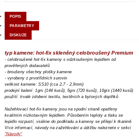
POPIS
PARAMETRY
DISKUZE
typ kamene: hot-fix skleněný celobroušený Premium
- celobroušené hot-fix kameny s odzkoušeným lepidlem od
prověřených dodavatelů
- broušeny všechny plošky kamene
- vyrobeny z prvotřídních surovin
velikost kamene: SS10 (cca 2,7 - 2,9mm)
prodejní balení: 1grs (144 kusů), 5grs (720 kusů), 10grs (1440 kusů)
použití: trvalé zdobení textilu, textilních a bytových doplňků
Nažehlovací hot-fix kameny jsou na spodní straně opatřeny
kvalitním nízkotavným lepidlem. Působením teploty a tlaku se
lepidlo rozpustí, vsákne do podkladu a kameny se přilepí k tkanině.
Více informací, návody na zažehlování a údržbu naleznete v sekci
"Návody"