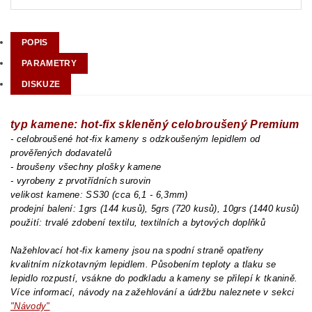
POPIS
PARAMETRY
DISKUZE
typ kamene: hot-fix skleněný celobroušený Premium
- celobroušené hot-fix kameny s odzkoušeným lepidlem od
prověřených dodavatelů
- broušeny všechny plošky kamene
- vyrobeny z prvotřídních surovin
velikost kamene: SS30 (cca 6,1 - 6,3mm)
prodejní balení: 1grs (144 kusů), 5grs (720 kusů), 10grs (1440 kusů)
použití: trvalé zdobení textilu, textilních a bytových doplňků
Nažehlovací hot-fix kameny jsou na spodní straně opatřeny
kvalitním nízkotavným lepidlem. Působením teploty a tlaku se
lepidlo rozpustí, vsákne do podkladu a kameny se přilepí k tkanině.
Více informací, návody na zažehlování a údržbu naleznete v sekci
"Návody"