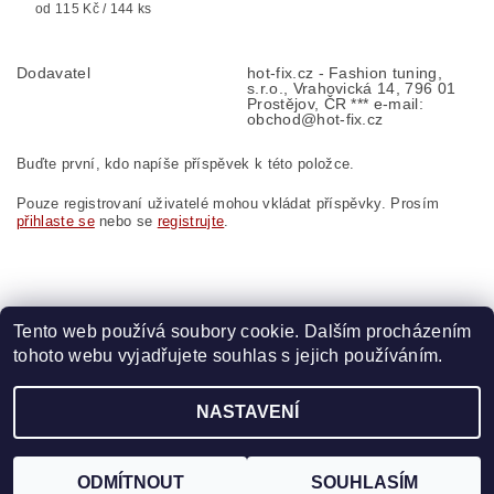
od 115 Kč / 144 ks
Dodavatel
hot-fix.cz - Fashion tuning,
s.r.o., Vrahovická 14, 796 01
Prostějov, ČR *** e-mail:
obchod@hot-fix.cz
Buďte první, kdo napíše příspěvek k této položce.
Pouze registrovaní uživatelé mohou vkládat příspěvky. Prosím
přihlaste se
nebo se
registrujte
.
Tento web používá soubory cookie. Dalším procházením
tohoto webu vyjadřujete souhlas s jejich používáním.
Zboží.cz
|
Heureka.cz
|
Vyšívací.cz
|
Crystalstyle.cz
NASTAVENÍ
2026 ©
HOT-FIX
, všechna práva vyhrazena
Vytvořil Shoptet
ODMÍTNOUT
SOUHLASÍM