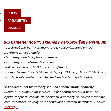
POPIS
PARAMETRY
DISKUZE
typ kamene: hot-fix skleněný celobroušený Premium
- celobroušené hot-fix kameny s odzkoušeným lepidlem od
prověřených dodavatelů
- broušeny všechny plošky kamene
- vyrobeny z prvotřídních surovin
velikost kamene: SS10 (cca 2,7 - 2,9mm)
prodejní balení: 1grs (144 kusů), 5grs (720 kusů), 10grs (1440 kusů)
použití: trvalé zdobení textilu, textilních a bytových doplňků
Nažehlovací hot-fix kameny jsou na spodní straně opatřeny
kvalitním nízkotavným lepidlem. Působením teploty a tlaku se
lepidlo rozpustí, vsákne do podkladu a kameny se přilepí k tkanině.
Více informací, návody na zažehlování a údržbu naleznete v sekci
"Návody"