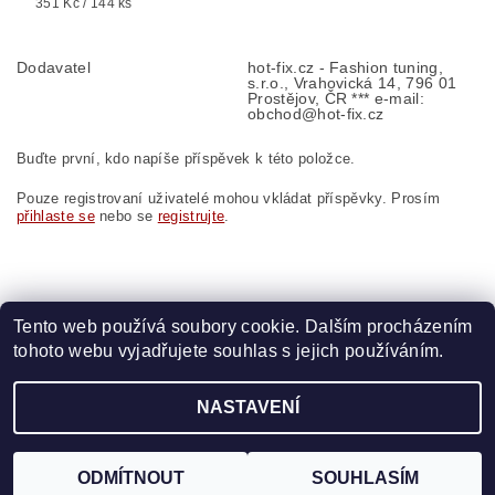
351 Kč / 144 ks
Dodavatel
hot-fix.cz - Fashion tuning,
s.r.o., Vrahovická 14, 796 01
Prostějov, ČR *** e-mail:
obchod@hot-fix.cz
Buďte první, kdo napíše příspěvek k této položce.
Pouze registrovaní uživatelé mohou vkládat příspěvky. Prosím
přihlaste se
nebo se
registrujte
.
Tento web používá soubory cookie. Dalším procházením
tohoto webu vyjadřujete souhlas s jejich používáním.
Zboží.cz
|
Heureka.cz
|
Vyšívací.cz
|
Crystalstyle.cz
NASTAVENÍ
2026 ©
HOT-FIX
, všechna práva vyhrazena
Vytvořil Shoptet
ODMÍTNOUT
SOUHLASÍM