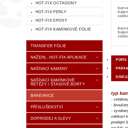
HOT-FIX OCTAGONY
barv
HOT-FIX PERLY
balen
velik
HOT-FIX EPOXY
barv
HOT-FIX KAMÍNKOVÉ FÓLIE
balen
velik
TRANSFER FÓLIE
NAŽEHL. HOT-FIX APLIKACE
POPIS
NAŠÍVACÍ KAMENY
PARA
DISKU
NAŠÍVACÍ KAMÍNKOVÉ
ŘETĚZY / ŠTASOVÉ BORTY
typ ka
BAREVNICE
- celobr
- brouše
PŘÍSLUŠENSTVÍ
- vyroben
velikost
DOPRODEJ A SLEVY
prodejní 
použití: 