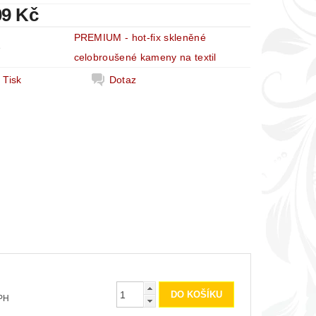
09 Kč
PREMIUM - hot-fix skleněné
e
celobroušené kameny na textil
Tisk
Dotaz
 DPH