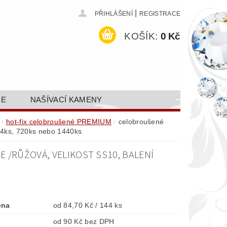
|
PŘIHLÁŠENÍ
REGISTRACE
KOŠÍK:
0 Kč
CE
NAŠÍVACÍ KAMENY
ODEJ A SLEVY
GALERIE
hot-fix celobroušené PREMIUM
celobroušené
44ks, 720ks nebo 1440ks
AKTY FA FASHION TUNING, S.R.O.
 /RŮŽOVÁ, VELIKOST SS10, BALENÍ
DY OCHRANY OSOBNÍCH ÚDAJŮ
ena
od 84,70 Kč / 144 ks
od 90 Kč bez DPH