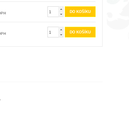
ez DPH
ez DPH
ů