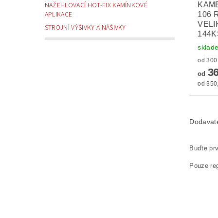
KAM
NAŽEHLOVACÍ HOT-FIX KAMÍNKOVÉ
APLIKACE
106 
VELI
STROJNÍ VÝŠIVKY A NÁŠIVKY
144K
sklad
36
od
od 350,
Dodavat
Buďte prv
Pouze reg