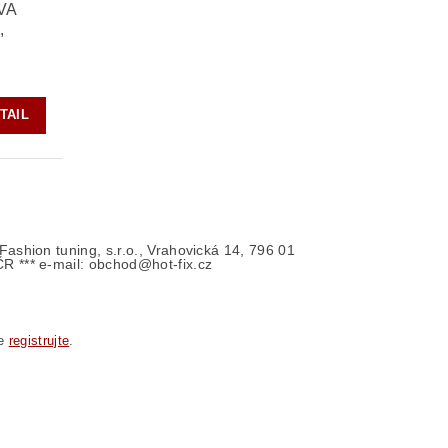
VA
,
TAIL
- Fashion tuning, s.r.o., Vrahovická 14, 796 01
ČR *** e-mail: obchod@hot-fix.cz
se
registrujte
.