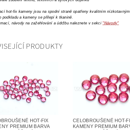
cí hot-fix kameny jsou na spodní straně opatřeny kvalitním nízkotavným l
 podkladu a kameny se přilepí k tkanině.
rmací, návody na zažehlování a údržbu naleznete v sekci
"Návody"
ISEJÍCÍ PRODUKTY
OBROUŠENÉ HOT-FIX
CELOBROUŠENÉ HOT-F
ENY PREMIUM BARVA
KAMENY PREMIUM BAR