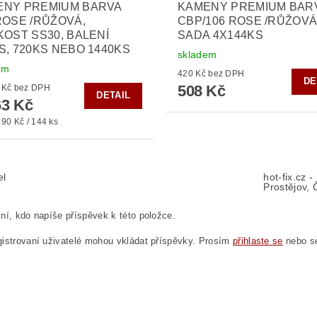
ENY PREMIUM BARVA
KAMENY PREMIUM BAR
ROSE /RŮŽOVÁ,
CBP/106 ROSE /RŮŽOVÁ
KOST SS30, BALENÍ
SADA 4X144KS
S, 720KS NEBO 1440KS
skladem
em
420 Kč bez DPH
DE
508 Kč
od 300 Kč bez DPH
DETAIL
3 Kč
90 Kč / 144 ks
el
hot-fix.cz 
Prostějov, 
ní, kdo napíše příspěvek k této položce.
istrovaní uživatelé mohou vkládat příspěvky. Prosím
přihlaste se
nebo 