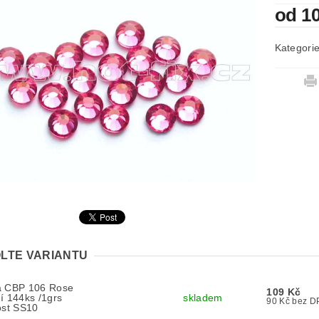
od 1
Kategori
LTE VARIANTU
a CBP 106 Rose
109 Kč
í 144ks /1grs
skladem
90 Kč bez
ost SS10