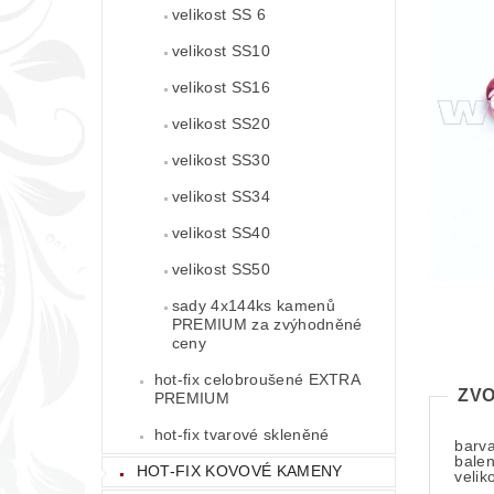
velikost SS 6
velikost SS10
velikost SS16
velikost SS20
velikost SS30
velikost SS34
velikost SS40
velikost SS50
sady 4x144ks kamenů
PREMIUM za zvýhodněné
ceny
hot-fix celobroušené EXTRA
ZVO
PREMIUM
hot-fix tvarové skleněné
barv
balen
HOT-FIX KOVOVÉ KAMENY
velik