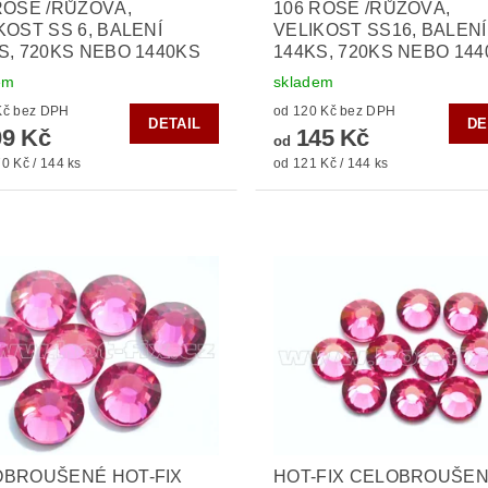
ROSE /RŮŽOVÁ,
106 ROSE /RŮŽOVÁ,
KOST SS 6, BALENÍ
VELIKOST SS16, BALENÍ
S, 720KS NEBO 1440KS
144KS, 720KS NEBO 14
em
skladem
od 90 Kč bez DPH
od 120 Kč bez DPH
DETAIL
DE
9 Kč
145 Kč
od
0 Kč / 144 ks
od 121 Kč / 144 ks
OBROUŠENÉ HOT-FIX
HOT-FIX CELOBROUŠE