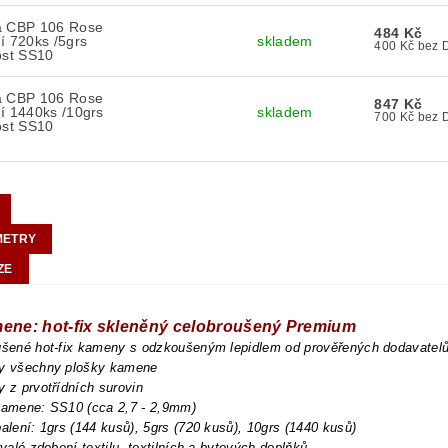
a CBP 106 Rose
484 Kč
í 720ks /5grs
skladem
400 Kč b
ost SS10
a CBP 106 Rose
847 Kč
í 1440ks /10grs
skladem
700 Kč b
ost SS10
METRY
ZE
mene: hot-fix skleněný celobroušený Premium
oušené hot-fix kameny s odzkoušeným lepidlem od prověřených dodavatel
ny všechny plošky kamene
y z prvotřídních surovin
 kamene: SS10 (cca 2,7 - 2,9mm)
balení: 1grs (144 kusů), 5grs (720 kusů), 10grs (1440 kusů)
trvalé zdobení textilu, textilních a bytových doplňků