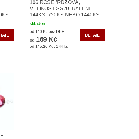
106 ROSE /RŮŽOVÁ,
VELIKOST SS20, BALENÍ
40KS
144KS, 720KS NEBO 1440KS
skladem
od 140 Kč bez DPH
TAIL
DETAIL
169 Kč
od
od 145,20 Kč / 144 ks
NÉ