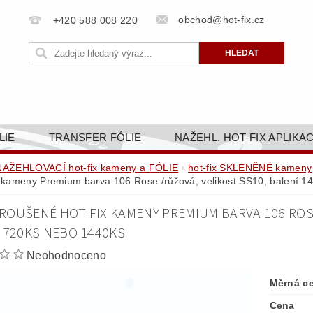
obchod@hot-fix.cz
+420 588 008 220
LIE
TRANSFER FÓLIE
NAŽEHL. HOT-FIX APLIKA
BORTY
BAREVNICE
PŘÍSLUŠENSTVÍ
DOPR
NAŽEHLOVACÍ hot-fix kameny a FÓLIE
hot-fix SKLENĚNÉ kameny
x kameny Premium barva 106 Rose /růžová, velikost SS10, balení 1
ZAKÁZKOVÁ VÝROBA
NAPIŠTE NÁM
KONT
ROUŠENÉ HOT-FIX KAMENY PREMIUM BARVA 106 ROSE
OBCHODNÍ PODMÍNKY PRO E-SHOP HOT-FIX.CZ
ZÁSA
, 720KS NEBO 1440KS
NÝ OD 14. 1.2025
Neohodnoceno
Měrná c
Cena