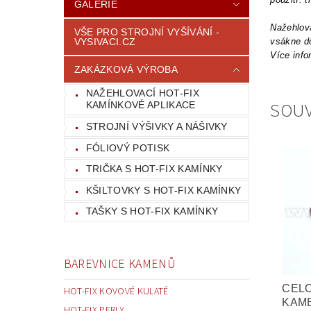
GALERIE
Nažehlova
VŠE PRO STROJNÍ VYŠÍVÁNÍ -
VYSIVACI.CZ
vsákne do
Více info
ZAKÁZKOVÁ VÝROBA
NAŽEHLOVACÍ HOT-FIX
SOUV
KAMÍNKOVÉ APLIKACE
STROJNÍ VÝŠIVKY A NÁŠIVKY
FÓLIOVÝ POTISK
TRIČKA S HOT-FIX KAMÍNKY
KŠILTOVKY S HOT-FIX KAMÍNKY
TAŠKY S HOT-FIX KAMÍNKY
BAREVNICE KAMENŮ
CEL
HOT-FIX KOVOVÉ KULATÉ
KAM
HOT-FIX PERLY