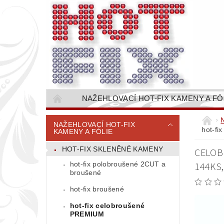
NAŽEHLOVACÍ HOT-FIX KAMENY A FÓ
NAŠÍVACÍ KAMÍNKOVÉ ŘETĚZY / ŠTASOVÉ 
NAŽEHLOVACÍ HOT-FIX
hot-fi
KAMENY A FÓLIE
VŠE PRO STROJNÍ VYŠÍVÁNÍ - VYSIVACI.CZ
HOT-FIX SKLENĚNÉ KAMENY
CELOB
BAREVNICE KAMENŮ
NÁVODY
hot-fix polobroušené 2CUT a
144KS
CENÍK DOPRAVY (NÁKLADŮ EXPEDICE) PLAT
broušené
hot-fix broušené
hot-fix celobroušené
PREMIUM