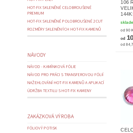
106 
HOT-FIX SKLENĚNÉ CELOBROUŠENÉ
VELI
PREMIUM
144K
HOT-FIX SKLENĚNÉ POLOBROUŠENÉ 2CUT
sklad
ROZMĚRY SKLENĚNÝCH HOT-FIX KAMENŮ
10
od
od 84,7
NÁVODY
NÁVOD - KAMÍNKOVÁ FÓLIE
NÁVOD PRO PRÁCI S TRANSFEROVOU FÓLIÍ
NAŽEHLOVÁNÍ HOT-FIX KAMENŮ A APLIKACÍ
ÚDRŽBA TEXTILU S HOT-FIX KAMENY
ZAKÁZKOVÁ VÝROBA
FÓLIOVÝ POTISK
CEL