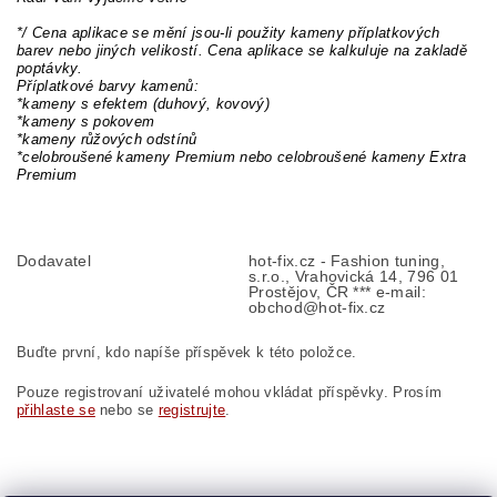
*/ Cena aplikace se mění jsou-li použity kameny příplatkových
barev nebo jiných velikostí. Cena aplikace se kalkuluje na zakladě
poptávky.
Příplatkové barvy kamenů:
*kameny s efektem (duhový, kovový)
*kameny s pokovem
*kameny růžových odstínů
*celobroušené kameny Premium nebo celobroušené kameny Extra
Premium
Dodavatel
hot-fix.cz - Fashion tuning,
s.r.o., Vrahovická 14, 796 01
Prostějov, ČR *** e-mail:
obchod@hot-fix.cz
Buďte první, kdo napíše příspěvek k této položce.
Pouze registrovaní uživatelé mohou vkládat příspěvky. Prosím
přihlaste se
nebo se
registrujte
.