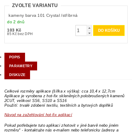
ZVOLTE VARIANTU
kameny barva 101 Crystal /stříbrná
do 2 dnů
103 Kč
85 Kč bez DPH
POPIS
PARAMETRY
DISKUZE
Celkové rozměry aplikace (šířka x výška): cca 10,4 x 12,7cm
Aplikace je vyrobena z hot-fix skleněných polobroušených kamenů
2CUT, velikost SS6, SS10 a SS16
Použití: trvalé zdobení textilu, textilních a bytových doplňků
Návod na zažehlování hot-fix aplikací
Pokud potřebujete tuto aplikaci zhotovit v jiné barvě nebo jiném
rozměru* - kontaktujte nás e-mailem nebo telefonicky (adresy a