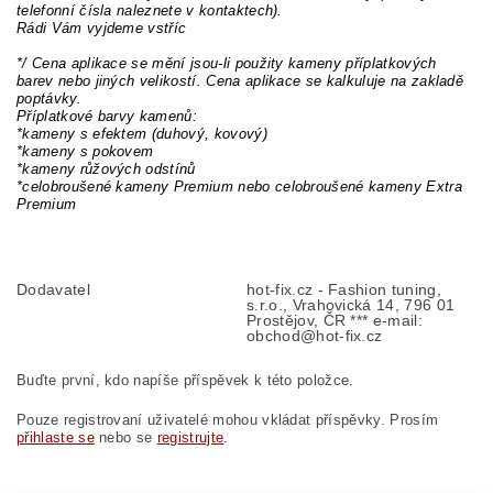
telefonní čísla naleznete v kontaktech).
Rádi Vám vyjdeme vstříc
*/ Cena aplikace se mění jsou-li použity kameny příplatkových
barev nebo jiných velikostí. Cena aplikace se kalkuluje na zakladě
poptávky.
Příplatkové barvy kamenů:
*kameny s efektem (duhový, kovový)
*kameny s pokovem
*kameny růžových odstínů
*celobroušené kameny Premium nebo celobroušené kameny Extra
Premium
Dodavatel
hot-fix.cz - Fashion tuning,
s.r.o., Vrahovická 14, 796 01
Prostějov, ČR *** e-mail:
obchod@hot-fix.cz
Buďte první, kdo napíše příspěvek k této položce.
Pouze registrovaní uživatelé mohou vkládat příspěvky. Prosím
přihlaste se
nebo se
registrujte
.