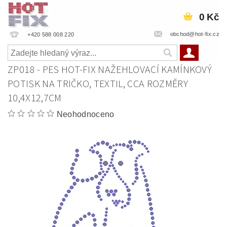
0 Kč
obchod@hot-fix.cz
+420 588 008 220
ZP018 - PES HOT-FIX NAŽEHLOVACÍ KAMÍNKOVÝ
POTISK NA TRIČKO, TEXTIL, CCA ROZMĚRY
10,4X12,7CM
Neohodnoceno