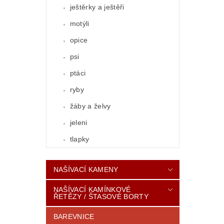
ještěrky a ještěři
motýli
opice
psi
ptáci
ryby
žáby a želvy
jeleni
tlapky
NAŠÍVACÍ KAMENY
NAŠÍVACÍ KAMÍNKOVÉ
ŘETĚZY / ŠTASOVÉ BORTY
BAREVNICE