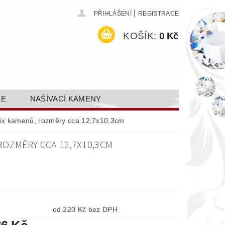
|
PŘIHLÁŠENÍ
REGISTRACE
KOŠÍK:
0 Kč
CE
NAŠÍVACÍ KAMENY
ODEJ A SLEVY
GALERIE
-fix kamenů, rozměry cca 12,7x10,3cm
AKTY FA FASHION TUNING, S.R.O.
 ROZMĚRY CCA 12,7X10,3CM
DY OCHRANY OSOBNÍCH ÚDAJŮ
od 220 Kč bez DPH