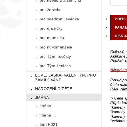
pro nevěstu a ženicha
pro ženicha
pro svědkyni, svědka
POPIS
PARA
pro družičky
DISKU
pro maminku
pro novomanžele
Celkové r
pro Tým nevěsty
Aplikace
Použití: 
pro Tým ženicha
Návod na 
LOVE, LÁSKA, VALENTÝN, PRO
ZAMILOVANÉ
Pokud pot
čísla nal
NAROZENÍ DÍTĚTE
Rádi Vám
JMÉNA
*/ Cena a
Příplatk
jména I.
*kameny 
*kameny 
jména II.
*kameny 
*celobro
font F021