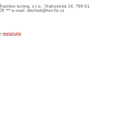
- Fashion tuning, s.r.o., Vrahovická 14, 796 01
ČR *** e-mail: obchod@hot-fix.cz
se
registrujte
.