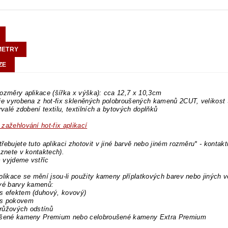
METRY
ZE
ozměry aplikace (šířka x výška): cca 12,7 x 10,3cm
 je vyrobena z hot-fix skleněných polobroušených kamenů 2CUT, velikos
trvalé zdobení textilu, textilních a bytových doplňků
zažehlování hot-fix aplikací
řebujete tuto aplikaci zhotovit v jiné barvě nebo jiném rozměru* - kontakt
eznete v kontaktech).
 vyjdeme vstříc
plikace se mění jsou-li použity kameny příplatkových barev nebo jiných v
ové barvy kamenů:
s efektem (duhový, kovový)
s pokovem
růžových odstínů
ušené kameny Premium nebo celobroušené kameny Extra Premium