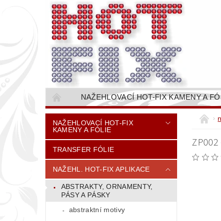
NAŽEHLOVACÍ HOT-FIX KAMENY A FÓ
NAŠÍVACÍ KAMÍNKOVÉ ŘETĚZY / ŠTASOVÉ 
NAŽEHLOVACÍ HOT-FIX
KAMENY A FÓLIE
VŠE PRO STROJNÍ VYŠÍVÁNÍ - VYSIVACI.CZ
ZP002 
TRANSFER FÓLIE
BAREVNICE KAMENŮ
NÁVODY
CENÍK DOPRAVY (NÁKLADŮ EXPEDICE) PLAT
NAŽEHL. HOT-FIX APLIKACE
ABSTRAKTY, ORNAMENTY,
PÁSY A PÁSKY
abstraktní motivy