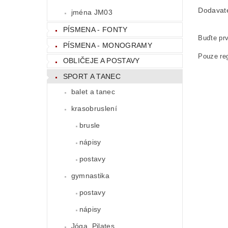
Dodavat
jména JM03
PÍSMENA - FONTY
Buďte prv
PÍSMENA - MONOGRAMY
Pouze reg
OBLIČEJE A POSTAVY
SPORT A TANEC
balet a tanec
krasobruslení
brusle
nápisy
postavy
gymnastika
postavy
nápisy
Jóga, Pilates