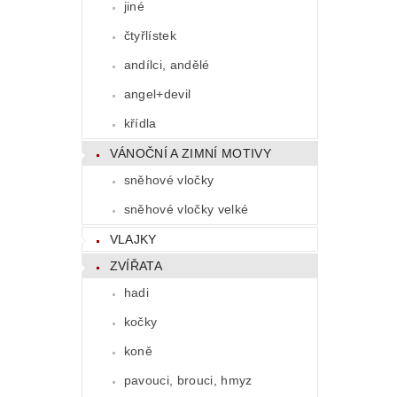
jiné
čtyřlístek
andílci, andělé
angel+devil
křídla
VÁNOČNÍ A ZIMNÍ MOTIVY
sněhové vločky
sněhové vločky velké
VLAJKY
ZVÍŘATA
hadi
kočky
koně
pavouci, brouci, hmyz