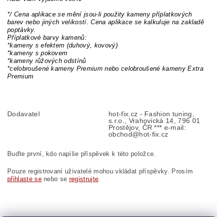
*/ Cena aplikace se mění jsou-li použity kameny příplatkových
barev nebo jiných velikostí. Cena aplikace se kalkuluje na zakladě
poptávky.
Příplatkové barvy kamenů:
*kameny s efektem (duhový, kovový)
*kameny s pokovem
*kameny růžových odstínů
*celobroušené kameny Premium nebo celobroušené kameny Extra
Premium
Dodavatel
hot-fix.cz - Fashion tuning,
s.r.o., Vrahovická 14, 796 01
Prostějov, ČR *** e-mail:
obchod@hot-fix.cz
Buďte první, kdo napíše příspěvek k této položce.
Pouze registrovaní uživatelé mohou vkládat příspěvky. Prosím
přihlaste se
nebo se
registrujte
.