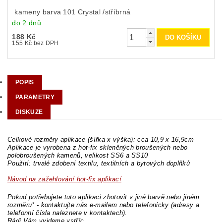
kameny barva 101 Crystal /stříbrná
do 2 dnů
188 Kč
155 Kč bez DPH
POPIS
PARAMETRY
DISKUZE
Celkové rozměry aplikace (šířka x výška): cca 10,9 x 16,9cm
Aplikace je vyrobena z hot-fix skleněných broušených nebo
polobroušených kamenů, velikost SS6 a SS10
Použití: trvalé zdobení textilu, textilních a bytových doplňků
Návod na zažehlování hot-fix aplikací
Pokud potřebujete tuto aplikaci zhotovit v jiné barvě nebo jiném
rozměru* - kontaktujte nás e-mailem nebo telefonicky (adresy a
telefonní čísla naleznete v kontaktech).
Rádi Vám vyjdeme vstříc