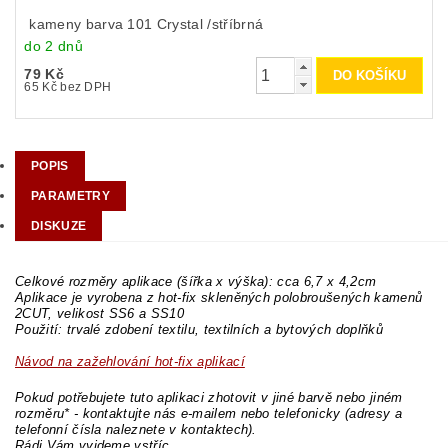
kameny barva 101 Crystal /stříbrná
do 2 dnů
79 Kč
65 Kč bez DPH
POPIS
PARAMETRY
DISKUZE
Celkové rozměry aplikace (šířka x výška): cca 6,7 x 4,2cm
Aplikace je vyrobena z hot-fix skleněných polobroušených kamenů
2CUT, velikost SS6 a SS10
Použití: trvalé zdobení textilu, textilních a bytových doplňků
Návod na zažehlování hot-fix aplikací
Pokud potřebujete tuto aplikaci zhotovit v jiné barvě nebo jiném
rozměru* - kontaktujte nás e-mailem nebo telefonicky (adresy a
telefonní čísla naleznete v kontaktech).
Rádi Vám vyjdeme vstříc