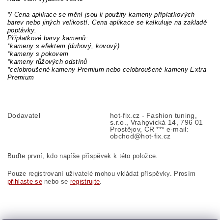
*/ Cena aplikace se mění jsou-li použity kameny příplatkových
barev nebo jiných velikostí. Cena aplikace se kalkuluje na zakladě
poptávky.
Příplatkové barvy kamenů:
*kameny s efektem (duhový, kovový)
*kameny s pokovem
*kameny růžových odstínů
*celobroušené kameny Premium nebo celobroušené kameny Extra
Premium
Dodavatel
hot-fix.cz - Fashion tuning,
s.r.o., Vrahovická 14, 796 01
Prostějov, ČR *** e-mail:
obchod@hot-fix.cz
Buďte první, kdo napíše příspěvek k této položce.
Pouze registrovaní uživatelé mohou vkládat příspěvky. Prosím
přihlaste se
nebo se
registrujte
.