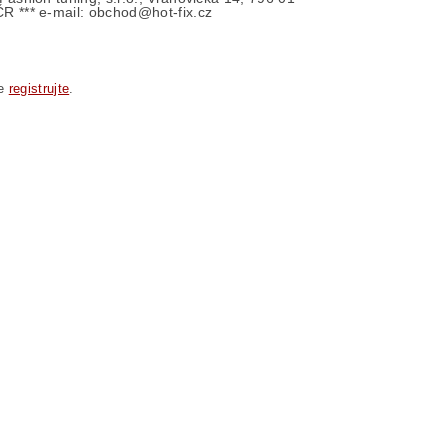
ČR *** e-mail: obchod@hot-fix.cz
se
registrujte
.