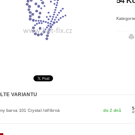
54 K
Kategori
LTE VARIANTU
5
y barva 101 Crystal /stříbrná
do 2 dnů