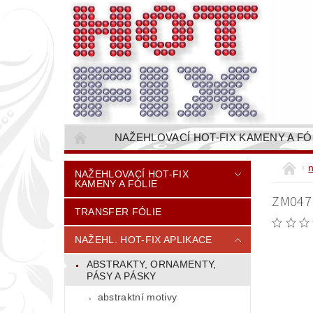
NAŽEHLOVACÍ HOT-FIX KAMENY A FÓ
NAŠÍVACÍ KAMÍNKOVÉ ŘETĚZY / ŠTASOVÉ 
NAŽEHLOVACÍ HOT-FIX
KAMENY A FÓLIE
VŠE PRO STROJNÍ VYŠÍVÁNÍ - VYSIVACI.CZ
ZM047 
TRANSFER FÓLIE
BAREVNICE KAMENŮ
NÁVODY
CENÍK DOPRAVY (NÁKLADŮ EXPEDICE) PLAT
NAŽEHL. HOT-FIX APLIKACE
ABSTRAKTY, ORNAMENTY,
PÁSY A PÁSKY
abstraktní motivy