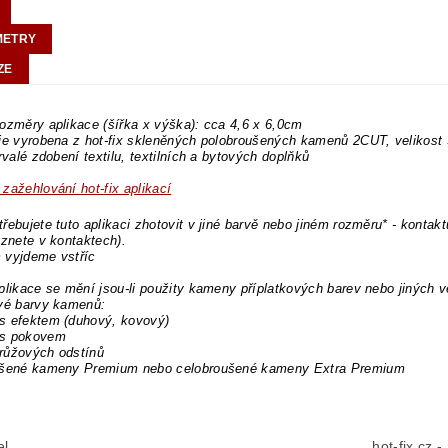
METRY
ZE
ozměry aplikace (šířka x výška): cca 4,6 x 6,0cm
 je vyrobena z hot-fix skleněných polobroušených kamenů 2CUT, velikos
trvalé zdobení textilu, textilních a bytových doplňků
zažehlování hot-fix aplikací
řebujete tuto aplikaci zhotovit v jiné barvě nebo jiném rozměru* - kontakt
eznete v kontaktech).
 vyjdeme vstříc
plikace se mění jsou-li použity kameny příplatkových barev nebo jiných v
ové barvy kamenů:
s efektem (duhový, kovový)
s pokovem
růžových odstínů
ušené kameny Premium nebo celobroušené kameny Extra Premium
el
hot-fix.cz 