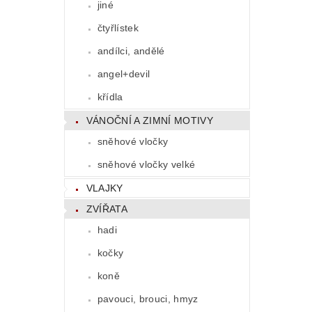
jiné
čtyřlístek
andílci, andělé
angel+devil
křídla
VÁNOČNÍ A ZIMNÍ MOTIVY
sněhové vločky
sněhové vločky velké
VLAJKY
ZVÍŘATA
hadi
kočky
koně
pavouci, brouci, hmyz