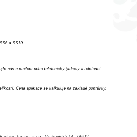
t SS6 a SS10
ujte nás e-mailem nebo telefonicky (adresy a telefonní
elikostí. Cena aplikace se kalkuluje na zakladě poptávky.
- Fashion tuning, s.r.o., Vrahovická 14, 796 01