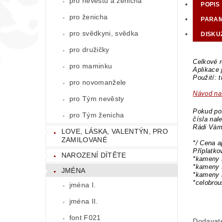
pro nevěstu a ženicha
POPIS
pro ženicha
PARA
pro svědkyni, svědka
DISKU
pro družičky
Celkové r
pro maminku
Aplikace
Použití: 
pro novomanžele
Návod na 
pro Tým nevěsty
Pokud pot
pro Tým ženicha
čísla nal
Rádi Vám
LOVE, LÁSKA, VALENTÝN, PRO
ZAMILOVANÉ
*/ Cena a
Příplatk
NAROZENÍ DÍTĚTE
*kameny 
*kameny 
JMÉNA
*kameny 
*celobro
jména I.
jména II.
font F021
Dodavat