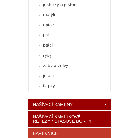
ještěrky a ještěři
motýli
opice
psi
ptáci
ryby
žáby a želvy
jeleni
tlapky
NAŠÍVACÍ KAMENY
NAŠÍVACÍ KAMÍNKOVÉ
ŘETĚZY / ŠTASOVÉ BORTY
BAREVNICE