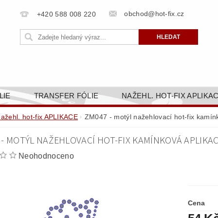
obchod@hot-fix.cz
+420 588 008 220
LIE
TRANSFER FÓLIE
NAŽEHL. HOT-FIX APLIKA
BORTY
BAREVNICE
PŘÍSLUŠENSTVÍ
DOPR
nažehl. hot-fix APLIKACE
ZM047 - motýl nažehlovací hot-fix kamínk
ZAKÁZKOVÁ VÝROBA
NAPIŠTE NÁM
KONT
- MOTÝL NAŽEHLOVACÍ HOT-FIX KAMÍNKOVÁ APLIKAC
OBCHODNÍ PODMÍNKY PRO E-SHOP HOT-FIX.CZ
ZÁSA
Neohodnoceno
NÝ OD 14. 1.2025
Cena