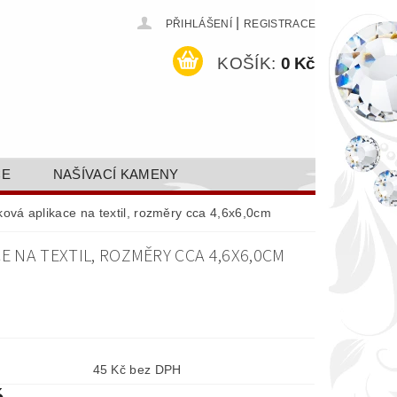
|
PŘIHLÁŠENÍ
REGISTRACE
KOŠÍK:
0 Kč
CE
NAŠÍVACÍ KAMENY
ODEJ A SLEVY
GALERIE
ová aplikace na textil, rozměry cca 4,6x6,0cm
AKTY FA FASHION TUNING, S.R.O.
E NA TEXTIL, ROZMĚRY CCA 4,6X6,0CM
DY OCHRANY OSOBNÍCH ÚDAJŮ
45 Kč bez DPH