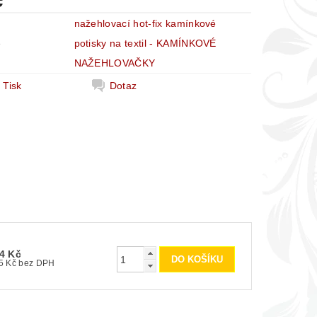
č
nažehlovací hot-fix kamínkové
e
potisky na textil - KAMÍNKOVÉ
NAŽEHLOVAČKY
Tisk
Dotaz
4 Kč
45 Kč bez DPH