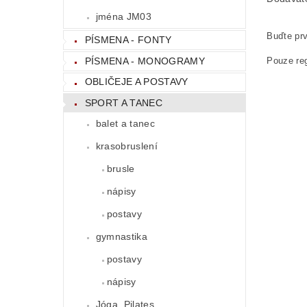
jména JM03
Buďte prv
PÍSMENA - FONTY
PÍSMENA - MONOGRAMY
Pouze reg
OBLIČEJE A POSTAVY
SPORT A TANEC
balet a tanec
krasobruslení
brusle
nápisy
postavy
gymnastika
postavy
nápisy
Jóga, Pilates