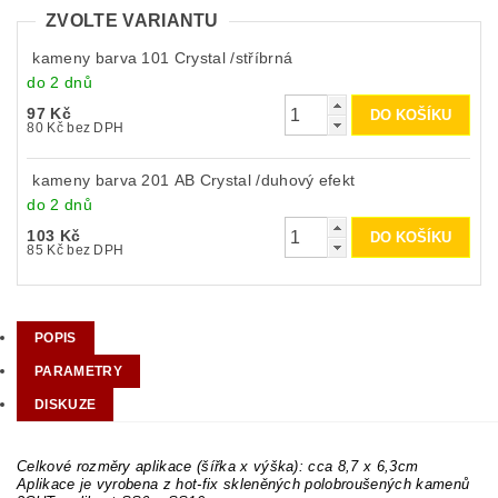
ZVOLTE VARIANTU
kameny barva 101 Crystal /stříbrná
do 2 dnů
97 Kč
80 Kč bez DPH
kameny barva 201 AB Crystal /duhový efekt
do 2 dnů
103 Kč
85 Kč bez DPH
POPIS
PARAMETRY
DISKUZE
Celkové rozměry aplikace (šířka x výška): cca 8,7 x 6,3cm
Aplikace je vyrobena z hot-fix skleněných polobroušených kamenů