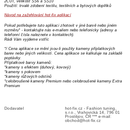
2CUT, velikost SS6 a SS10
Použití: trvalé zdobení textilu, textilních a bytových doplňků
Návod na zažehlování hot-fix aplikací
Pokud potřebujete tuto aplikaci zhotovit v jiné barvě nebo jiném
rozměru* - kontaktujte nás e-mailem nebo telefonicky (adresy a
telefonní čísla naleznete v kontaktech).
Rádi Vám vyjdeme vstříc
*/ Cena aplikace se mění jsou-li použity kameny příplatkových
barev nebo jiných velikostí. Cena aplikace se kalkuluje na zakladě
poptávky.
Příplatkové barvy kamenů:
*kameny s efektem (duhový, kovový)
*kameny s pokovem
*kameny růžových odstínů
*celobroušené kameny Premium nebo celobroušené kameny Extra
Premium
Dodavatel
hot-fix.cz - Fashion tuning,
s.r.o., Vrahovická 14, 796 01
Prostějov, ČR *** e-mail:
obchod@hot-fix.cz