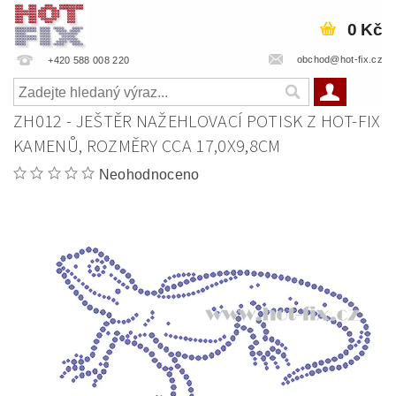
0 Kč
obchod@hot-fix.cz
+420 588 008 220
ZH012 - JEŠTĚR NAŽEHLOVACÍ POTISK Z HOT-FIX
KAMENŮ, ROZMĚRY CCA 17,0X9,8CM
Neohodnoceno