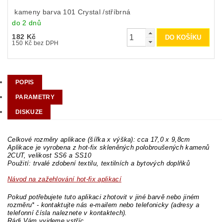
kameny barva 101 Crystal /stříbrná
do 2 dnů
182 Kč
150 Kč bez DPH
POPIS
PARAMETRY
DISKUZE
Celkové rozměry aplikace (šířka x výška): cca 17,0 x 9,8cm
Aplikace je vyrobena z hot-fix skleněných polobroušených kamenů
2CUT, velikost SS6 a SS10
Použití: trvalé zdobení textilu, textilních a bytových doplňků
Návod na zažehlování hot-fix aplikací
Pokud potřebujete tuto aplikaci zhotovit v jiné barvě nebo jiném
rozměru* - kontaktujte nás e-mailem nebo telefonicky (adresy a
telefonní čísla naleznete v kontaktech).
Rádi Vám vyjdeme vstříc