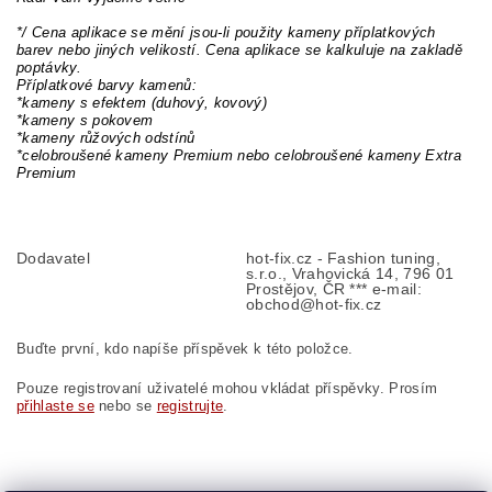
*/ Cena aplikace se mění jsou-li použity kameny příplatkových
barev nebo jiných velikostí. Cena aplikace se kalkuluje na zakladě
poptávky.
Příplatkové barvy kamenů:
*kameny s efektem (duhový, kovový)
*kameny s pokovem
*kameny růžových odstínů
*celobroušené kameny Premium nebo celobroušené kameny Extra
Premium
Dodavatel
hot-fix.cz - Fashion tuning,
s.r.o., Vrahovická 14, 796 01
Prostějov, ČR *** e-mail:
obchod@hot-fix.cz
Buďte první, kdo napíše příspěvek k této položce.
Pouze registrovaní uživatelé mohou vkládat příspěvky. Prosím
přihlaste se
nebo se
registrujte
.