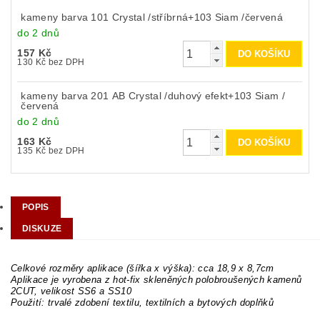
kameny barva 101 Crystal /stříbrná+103 Siam /červená
do 2 dnů
157 Kč
130 Kč bez DPH
kameny barva 201 AB Crystal /duhový efekt+103 Siam /
červená
do 2 dnů
163 Kč
135 Kč bez DPH
POPIS
DISKUZE
Celkové rozměry aplikace (šířka x výška): cca 18,9 x 8,7cm
Aplikace je vyrobena z hot-fix skleněných polobroušených kamenů
2CUT, velikost SS6 a SS10
Použití: trvalé zdobení textilu, textilních a bytových doplňků