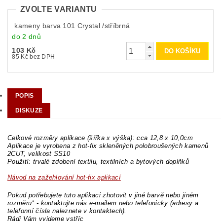
ZVOLTE VARIANTU
kameny barva 101 Crystal /stříbrná
do 2 dnů
103 Kč
85 Kč bez DPH
POPIS
DISKUZE
Celkové rozměry aplikace (šířka x výška): cca 12,8 x 10,0cm
Aplikace je vyrobena z hot-fix skleněných polobroušených kamenů
2CUT, velikost SS10
Použití: trvalé zdobení textilu, textilních a bytových doplňků
Návod na zažehlování hot-fix aplikací
Pokud potřebujete tuto aplikaci zhotovit v jiné barvě nebo jiném
rozměru* - kontaktujte nás e-mailem nebo telefonicky (adresy a
telefonní čísla naleznete v kontaktech).
Rádi Vám vyjdeme vstříc