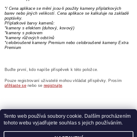
*/ Cena aplikace se mění jsou-li použity kameny příplatkových
barev nebo jiných velikostí. Cena aplikace se kalkuluje na zakladě
poptávky.
Příplatkové barvy kamenů:
*kameny s efektem (duhový, kovový)
*kameny s pokovem
*kameny růžových odstínů
*celobroušené kameny Premium nebo celobroušené kameny Extra
Premium
Buďte první, kdo napíše příspěvek k této položce.
Pouze registrovaní uživatelé mohou vkládat příspěvky. Prosím
přihlaste se
nebo se
registrujte
.
Tento web používá soubory cookie. Dalším procházením
tohoto webu vyjadřujete souhlas s jejich používáním.
Zboží.cz
|
Heureka.cz
|
Vyšívací.cz
|
Crystalstyle.cz