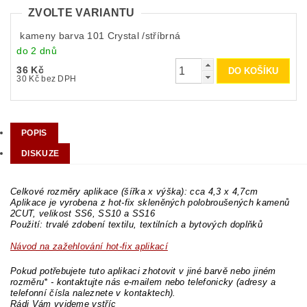
ZVOLTE VARIANTU
kameny barva 101 Crystal /stříbrná
do 2 dnů
36 Kč
30 Kč bez DPH
POPIS
DISKUZE
Celkové rozměry aplikace (šířka x výška): cca 4,3 x 4,7cm
Aplikace je vyrobena z hot-fix skleněných polobroušených kamenů
2CUT, velikost SS6, SS10 a SS16
Použití: trvalé zdobení textilu, textilních a bytových doplňků
Návod na zažehlování hot-fix aplikací
Pokud potřebujete tuto aplikaci zhotovit v jiné barvě nebo jiném
rozměru* - kontaktujte nás e-mailem nebo telefonicky (adresy a
telefonní čísla naleznete v kontaktech).
Rádi Vám vyjdeme vstříc