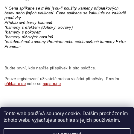
*/ Cena aplikace se mění jsou-li použity kameny příplatkových
barev nebo jiných velikostí. Cena aplikace se kalkuluje na zakladě
poptávky.
Příplatkové barvy kamenů:
*kameny s efektem (duhový, kovový)
*kameny s pokovem
*kameny růžových odstínů
*celobroušené kameny Premium nebo celobroušené kameny Extra
Premium
Buďte první, kdo napíše příspěvek k této položce.
Pouze registrovaní uživatelé mohou vkládat příspěvky. Prosím
přihlaste se
nebo se
registrujte
.
Tento web používá soubory cookie. Dalším procházením
tohoto webu vyjadřujete souhlas s jejich používáním.
Zboží.cz
|
Heureka.cz
|
Vyšívací.cz
|
Crystalstyle.cz