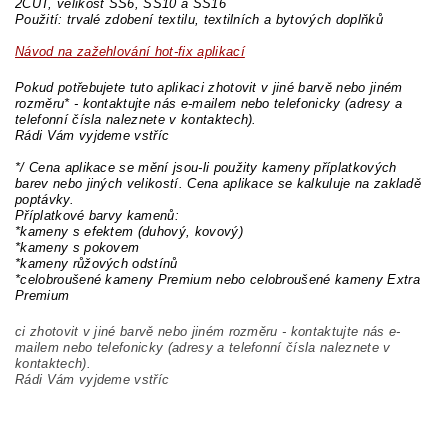
2CUT, velikost SS6, SS10 a SS16
Použití: trvalé zdobení textilu, textilních a bytových doplňků
Návod na zažehlování hot-fix aplikací
Pokud potřebujete tuto aplikaci zhotovit v jiné barvě nebo jiném
rozměru* - kontaktujte nás e-mailem nebo telefonicky (adresy a
telefonní čísla naleznete v kontaktech).
Rádi Vám vyjdeme vstříc
*/ Cena aplikace se mění jsou-li použity kameny příplatkových
barev nebo jiných velikostí. Cena aplikace se kalkuluje na zakladě
poptávky.
Příplatkové barvy kamenů:
*kameny s efektem (duhový, kovový)
*kameny s pokovem
*kameny růžových odstínů
*celobroušené kameny Premium nebo celobroušené kameny Extra
Premium
ci zhotovit v jiné barvě nebo jiném rozměru - kontaktujte nás e-
mailem nebo telefonicky (adresy a telefonní čísla naleznete v
kontaktech).
Rádi Vám vyjdeme vstříc