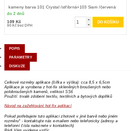
kameny barva 101 Crystal /stříbrná+103 Siam /červená
do 2 dnů
109 Kč
90 Kč bez DPH
POPIS
PARAMETRY
DISKUZE
Celkové rozměry aplikace (šířka x výška): cca 8,5 x 6,5cm
Aplikace je vyrobena z hot-fix skleněných broušených nebo
polobroušených kamenů, velikost SS6
Použití: trvalé zdobení textilu, textilních a bytových doplňků
Návod na zažehlování hot-fix aplikací
Pokud potřebujete tuto aplikaci zhotovit v jiné barvě nebo jiném
rozměru* - kontaktujte nás e-mailem nebo telefonicky (adresy a
telefonní čísla naleznete v kontaktech).
Rádi Vám vyjdeme vstříc