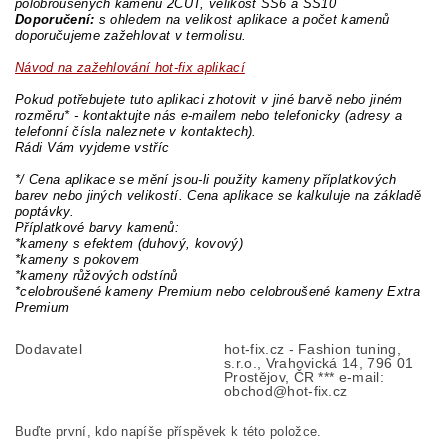
polobroušených kamenů 2CUT, velikost SS6 a SS10
Doporučení:
s ohledem na velikost aplikace a počet kamenů
doporučujeme zažehlovat v termolisu.
Návod na zažehlování hot-fix aplikací
Pokud potřebujete tuto aplikaci zhotovit v jiné barvě nebo jiném
rozměru* - kontaktujte nás e-mailem nebo telefonicky (adresy a
telefonní čísla naleznete v kontaktech).
Rádi Vám vyjdeme vstříc
*/ Cena aplikace se mění jsou-li použity kameny příplatkových
barev nebo jiných velikostí. Cena aplikace se kalkuluje na základě
poptávky.
Příplatkové barvy kamenů:
*kameny s efektem (duhový, kovový)
*kameny s pokovem
*kameny růžových odstínů
*celobroušené kameny Premium nebo celobroušené kameny Extra
Premium
Dodavatel
hot-fix.cz - Fashion tuning,
s.r.o., Vrahovická 14, 796 01
Prostějov, ČR *** e-mail:
obchod@hot-fix.cz
Buďte první, kdo napíše příspěvek k této položce.