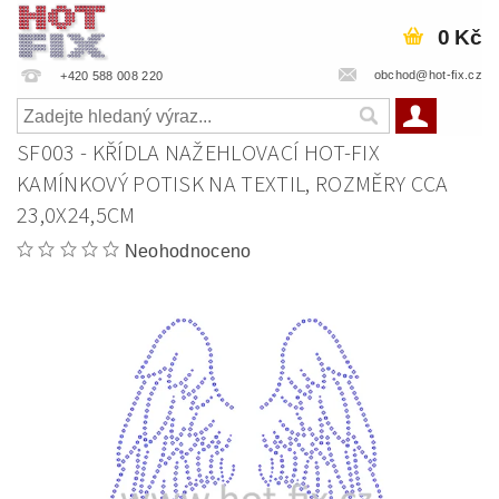
0 Kč
obchod@hot-fix.cz
+420 588 008 220
SF003 - KŘÍDLA NAŽEHLOVACÍ HOT-FIX
KAMÍNKOVÝ POTISK NA TEXTIL, ROZMĚRY CCA
23,0X24,5CM
Neohodnoceno