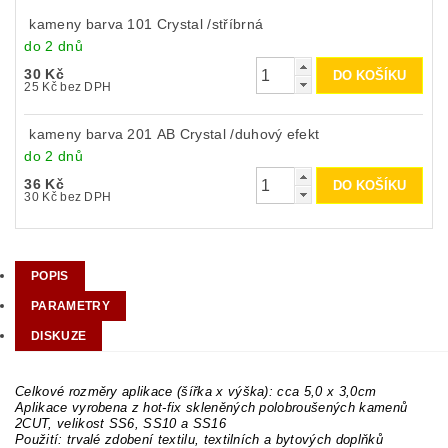
kameny barva 101 Crystal /stříbrná
do 2 dnů
30 Kč
25 Kč bez DPH
kameny barva 201 AB Crystal /duhový efekt
do 2 dnů
36 Kč
30 Kč bez DPH
POPIS
PARAMETRY
DISKUZE
Celkové rozměry aplikace (šířka x výška): cca 5,0 x 3,0cm
Aplikace vyrobena z hot-fix skleněných polobroušených kamenů
2CUT, velikost SS6, SS10 a SS16
Použití: trvalé zdobení textilu, textilních a bytových doplňků