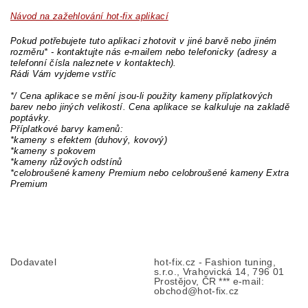
Návod na zažehlování hot-fix aplikací
Pokud potřebujete tuto aplikaci zhotovit v jiné barvě nebo jiném
rozměru* - kontaktujte nás e-mailem nebo telefonicky (adresy a
telefonní čísla naleznete v kontaktech).
Rádi Vám vyjdeme vstříc
*/ Cena aplikace se mění jsou-li použity kameny příplatkových
barev nebo jiných velikostí. Cena aplikace se kalkuluje na zakladě
poptávky.
Příplatkové barvy kamenů:
*kameny s efektem (duhový, kovový)
*kameny s pokovem
*kameny růžových odstínů
*celobroušené kameny Premium nebo celobroušené kameny Extra
Premium
Dodavatel
hot-fix.cz - Fashion tuning,
s.r.o., Vrahovická 14, 796 01
Prostějov, ČR *** e-mail:
obchod@hot-fix.cz