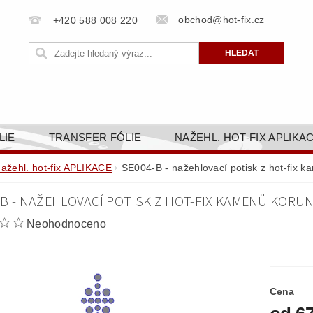
obchod@hot-fix.cz
+420 588 008 220
LIE
TRANSFER FÓLIE
NAŽEHL. HOT-FIX APLIKA
BORTY
BAREVNICE
PŘÍSLUŠENSTVÍ
DOPR
nažehl. hot-fix APLIKACE
SE004-B - nažehlovací potisk z hot-fix 
ZAKÁZKOVÁ VÝROBA
NAPIŠTE NÁM
KONT
-B - NAŽEHLOVACÍ POTISK Z HOT-FIX KAMENŮ KORUN
OBCHODNÍ PODMÍNKY PRO E-SHOP HOT-FIX.CZ
ZÁSA
Neohodnoceno
NÝ OD 14. 1.2025
Cena