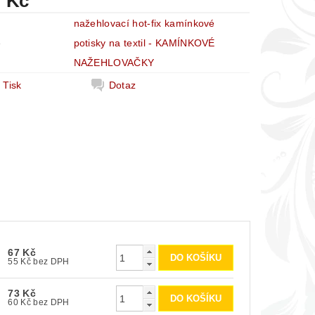
7 Kč
nažehlovací hot-fix kamínkové
e
potisky na textil - KAMÍNKOVÉ
NAŽEHLOVAČKY
Tisk
Dotaz
67 Kč
55 Kč bez DPH
73 Kč
60 Kč bez DPH