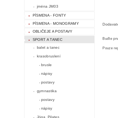
jména JM03
PÍSMENA - FONTY
PÍSMENA - MONOGRAMY
Dodavat
OBLIČEJE A POSTAVY
Buďte prv
SPORT A TANEC
balet a tanec
Pouze reg
krasobruslení
brusle
nápisy
postavy
gymnastika
postavy
nápisy
Jóga, Pilates