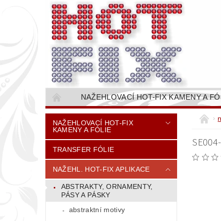
NAŽEHLOVACÍ HOT-FIX KAMENY A FÓ
NAŠÍVACÍ KAMÍNKOVÉ ŘETĚZY / ŠTASOVÉ 
NAŽEHLOVACÍ HOT-FIX
KAMENY A FÓLIE
VŠE PRO STROJNÍ VYŠÍVÁNÍ - VYSIVACI.CZ
SE004
TRANSFER FÓLIE
BAREVNICE KAMENŮ
NÁVODY
CENÍK DOPRAVY (NÁKLADŮ EXPEDICE) PLAT
NAŽEHL. HOT-FIX APLIKACE
ABSTRAKTY, ORNAMENTY,
PÁSY A PÁSKY
abstraktní motivy