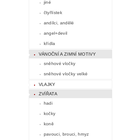
jiné
čtyřlístek
andílci, andělé
angel+devil
křídla
VÁNOČNÍ A ZIMNÍ MOTIVY
sněhové vločky
sněhové vločky velké
VLAJKY
ZVÍŘATA
hadi
kočky
koně
pavouci, brouci, hmyz