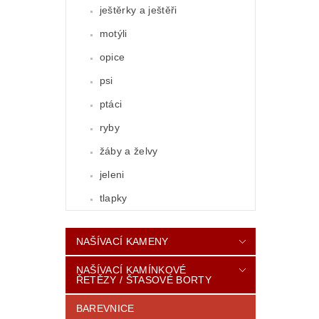
ještěrky a ještěři
motýli
opice
psi
ptáci
ryby
žáby a želvy
jeleni
tlapky
NAŠÍVACÍ KAMENY
NAŠÍVACÍ KAMÍNKOVÉ
ŘETĚZY / ŠTASOVÉ BORTY
BAREVNICE