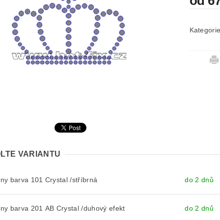
od 6
Kategori
LTE VARIANTU
y barva 101 Crystal /stříbrná
do 2 dnů
y barva 201 AB Crystal /duhový efekt
do 2 dnů