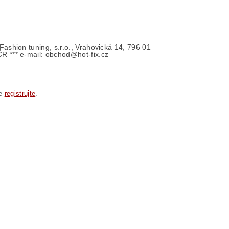
- Fashion tuning, s.r.o., Vrahovická 14, 796 01
ČR *** e-mail: obchod@hot-fix.cz
se
registrujte
.