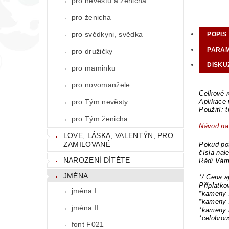
pro nevěstu a ženicha
pro ženicha
pro svědkyni, svědka
POPIS
PARA
pro družičky
DISKU
pro maminku
pro novomanžele
Celkové r
pro Tým nevěsty
Aplikace
Použití: 
pro Tým ženicha
Návod na 
LOVE, LÁSKA, VALENTÝN, PRO
ZAMILOVANÉ
Pokud pot
čísla nal
NAROZENÍ DÍTĚTE
Rádi Vám
JMÉNA
*/ Cena a
Příplatk
jména I.
*kameny 
*kameny 
jména II.
*kameny 
*celobro
font F021