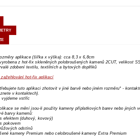
METRY
ZE
ozměry aplikace (šířka x výška): cca 8,3 x 6,8cm
 vyrobena z hot-fix skleněných polobroušených kamenů 2CUT, velikost 
trvalé zdobení textilu, textilních a bytových doplňků
zažehlování hot-fix aplikací
řebujete tuto aplikaci zhotovit v jiné barvě nebo jiném rozměru* - kontakt
eznete v kontaktech).
 vyjdeme vstříc
plikace se mění jsou-li použity kameny příplatkových barev nebo jiných v
ové barvy kamenů:
s efektem (duhový, kovový)
s pokovem
růžových odstínů
ušené kameny Premium nebo celobroušené kameny Extra Premium