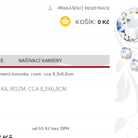
|
PŘIHLÁŠENÍ
REGISTRACE
KOŠÍK:
0 Kč
CE
NAŠÍVACÍ KAMENY
ODEJ A SLEVY
GALERIE
kamenů korunka, rozm. cca 8,3x6,8cm
AKTY FA FASHION TUNING, S.R.O.
KA, ROZM. CCA 8,3X6,8CM
DY OCHRANY OSOBNÍCH ÚDAJŮ
od 55 Kč bez DPH