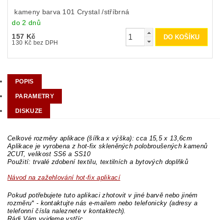
kameny barva 101 Crystal /stříbrná
do 2 dnů
157 Kč
130 Kč bez DPH
POPIS
PARAMETRY
DISKUZE
Celkové rozměry aplikace (šířka x výška): cca 15,5 x 13,6cm
Aplikace je vyrobena z hot-fix skleněných polobroušených kamenů
2CUT, velikost SS6 a SS10
Použití: trvalé zdobení textilu, textilních a bytových doplňků
Návod na zažehlování hot-fix aplikací
Pokud potřebujete tuto aplikaci zhotovit v jiné barvě nebo jiném
rozměru* - kontaktujte nás e-mailem nebo telefonicky (adresy a
telefonní čísla naleznete v kontaktech).
Rádi Vám vyjdeme vstříc