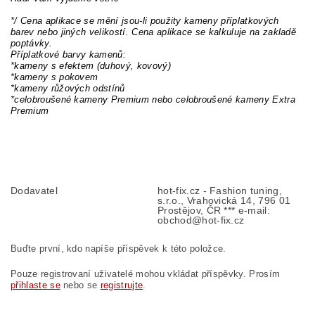
*/ Cena aplikace se mění jsou-li použity kameny příplatkových
barev nebo jiných velikostí. Cena aplikace se kalkuluje na zakladě
poptávky.
Příplatkové barvy kamenů:
*kameny s efektem (duhový, kovový)
*kameny s pokovem
*kameny růžových odstínů
*celobroušené kameny Premium nebo celobroušené kameny Extra
Premium
Dodavatel
hot-fix.cz - Fashion tuning,
s.r.o., Vrahovická 14, 796 01
Prostějov, ČR *** e-mail:
obchod@hot-fix.cz
Buďte první, kdo napíše příspěvek k této položce.
Pouze registrovaní uživatelé mohou vkládat příspěvky. Prosím
přihlaste se
nebo se
registrujte
.