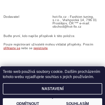
Dodavatel
hot-fix.cz - Fashion tuning,
s.r.o., Vrahovická 14, 796 01
Prostějov, ČR *** e-mail:
obchod@hot-fix.cz
Buďte první, kdo napíše příspěvek k této položce.
Pouze registrovaní uživatelé mohou vkládat příspěvky. Prosím
přihlaste se
nebo se
registrujte
.
Tento web používá soubory cookie. Dalším procházením
tohoto webu vyjadřujete souhlas s jejich používáním.
Zboží.cz
|
Heureka.cz
|
Vyšívací.cz
|
Crystalstyle.cz
NASTAVENÍ
2026 ©
HOT-FIX
, všechna práva vyhrazena
Vytvořil Shoptet
ODMÍTNOUT
SOUHLASÍM