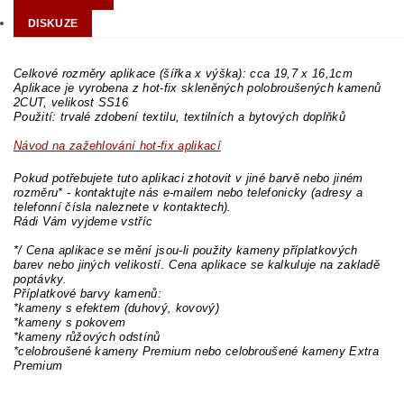
DISKUZE
Celkové rozměry aplikace (šířka x výška): cca 19,7 x 16,1cm
Aplikace je vyrobena z hot-fix skleněných polobroušených kamenů
2CUT, velikost SS16
Použití: trvalé zdobení textilu, textilních a bytových doplňků
Návod na zažehlování hot-fix aplikací
Pokud potřebujete tuto aplikaci zhotovit v jiné barvě nebo jiném
rozměru* - kontaktujte nás e-mailem nebo telefonicky (adresy a
telefonní čísla naleznete v kontaktech).
Rádi Vám vyjdeme vstříc
*/ Cena aplikace se mění jsou-li použity kameny příplatkových
barev nebo jiných velikostí. Cena aplikace se kalkuluje na zakladě
poptávky.
Příplatkové barvy kamenů:
*kameny s efektem (duhový, kovový)
*kameny s pokovem
*kameny růžových odstínů
*celobroušené kameny Premium nebo celobroušené kameny Extra
Premium