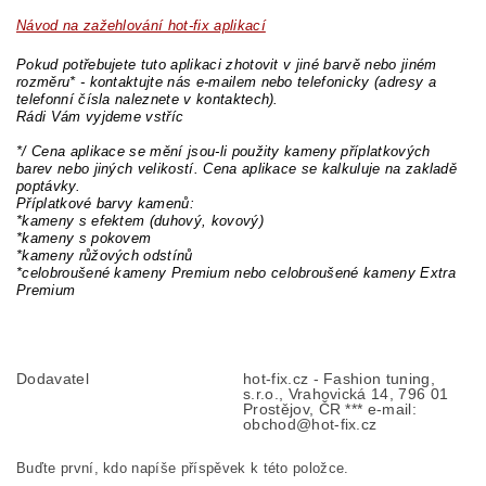
Návod na zažehlování hot-fix aplikací
Pokud potřebujete tuto aplikaci zhotovit v jiné barvě nebo jiném
rozměru* - kontaktujte nás e-mailem nebo telefonicky (adresy a
telefonní čísla naleznete v kontaktech).
Rádi Vám vyjdeme vstříc
*/ Cena aplikace se mění jsou-li použity kameny příplatkových
barev nebo jiných velikostí. Cena aplikace se kalkuluje na zakladě
poptávky.
Příplatkové barvy kamenů:
*kameny s efektem (duhový, kovový)
*kameny s pokovem
*kameny růžových odstínů
*celobroušené kameny Premium nebo celobroušené kameny Extra
Premium
Dodavatel
hot-fix.cz - Fashion tuning,
s.r.o., Vrahovická 14, 796 01
Prostějov, ČR *** e-mail:
obchod@hot-fix.cz
Buďte první, kdo napíše příspěvek k této položce.