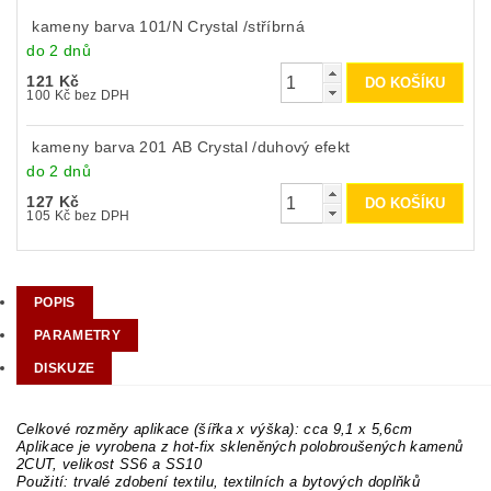
kameny barva 101/N Crystal /stříbrná
do 2 dnů
121 Kč
100 Kč bez DPH
kameny barva 201 AB Crystal /duhový efekt
do 2 dnů
127 Kč
105 Kč bez DPH
POPIS
PARAMETRY
DISKUZE
Celkové rozměry aplikace (šířka x výška): cca 9,1 x 5,6cm
Aplikace je vyrobena z hot-fix skleněných polobroušených kamenů
2CUT, velikost SS6 a SS10
Použití: trvalé zdobení textilu, textilních a bytových doplňků