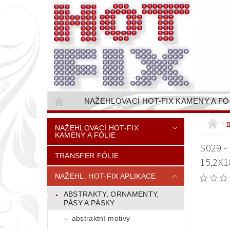
NAŽEHLOVACÍ HOT-FIX KAMENY A FÓ
NAŠÍVACÍ KAMÍNKOVÉ ŘETĚZY / ŠTASOVÉ 
NAŽEHLOVACÍ HOT-FIX
KAMENY A FÓLIE
VŠE PRO STROJNÍ VYŠÍVÁNÍ - VYSIVACI.CZ
S029 -
TRANSFER FÓLIE
BAREVNICE KAMENŮ
NÁVODY
15,2X1
CENÍK DOPRAVY (NÁKLADŮ EXPEDICE) PLAT
NAŽEHL. HOT-FIX APLIKACE
ABSTRAKTY, ORNAMENTY,
PÁSY A PÁSKY
abstraktní motivy