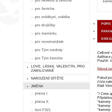
pro nevěstu a ženicha
kamen
pro ženicha
pro svědkyni, svědka
POPIS
pro družičky
PARA
pro maminku
DISKU
pro novomanžele
pro Tým nevěsty
Celkové r
Aplikace 
pro Tým ženicha
Použití: 
LOVE, LÁSKA, VALENTÝN, PRO
Návod na 
ZAMILOVANÉ
Pokud pot
NAROZENÍ DÍTĚTE
čísla nal
Rádi Vám
JMÉNA
jména I.
*/ Cena a
Příplatk
jména II.
*kameny 
*kameny 
*kameny 
font F021