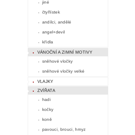
jiné
čtyřlístek
andílci, andělé
angel+devil
křídla
VÁNOČNÍ A ZIMNÍ MOTIVY
sněhové vločky
sněhové vločky velké
VLAJKY
ZVÍŘATA
hadi
kočky
koně
pavouci, brouci, hmyz