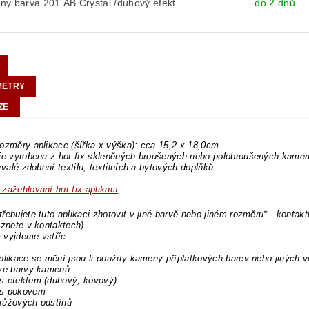
y barva 201 AB Crystal /duhový efekt
do 2 dnů
METRY
ZE
ozměry aplikace (šířka x výška): cca 15,2 x 18,0cm
je vyrobena z hot-fix skleněných broušených nebo polobroušených kame
trvalé zdobení textilu, textilních a bytových doplňků
zažehlování hot-fix aplikací
řebujete tuto aplikaci zhotovit v jiné barvě nebo jiném rozměru* - kontakt
eznete v kontaktech).
 vyjdeme vstříc
plikace se mění jsou-li použity kameny příplatkových barev nebo jiných v
ové barvy kamenů:
s efektem (duhový, kovový)
s pokovem
růžových odstínů