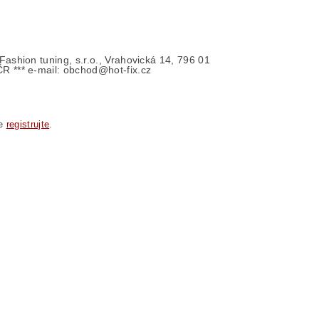
- Fashion tuning, s.r.o., Vrahovická 14, 796 01
ČR *** e-mail: obchod@hot-fix.cz
se
registrujte
.