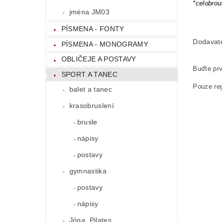
*celobro
jména JM03
PÍSMENA - FONTY
Dodavat
PÍSMENA - MONOGRAMY
OBLIČEJE A POSTAVY
Buďte prv
SPORT A TANEC
Pouze reg
balet a tanec
krasobruslení
brusle
nápisy
postavy
gymnastika
postavy
nápisy
Jóga, Pilates