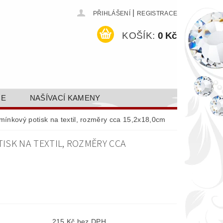
|
PŘIHLÁŠENÍ
REGISTRACE
KOŠÍK:
0 Kč
CE
NAŠÍVACÍ KAMENY
ODEJ A SLEVY
GALERIE
amínkový potisk na textil, rozměry cca 15,2x18,0cm
AKTY FA FASHION TUNING, S.R.O.
TISK NA TEXTIL, ROZMĚRY CCA
DY OCHRANY OSOBNÍCH ÚDAJŮ
215 Kč bez DPH