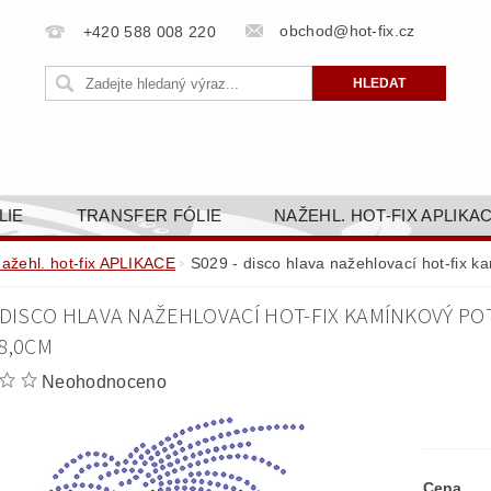
obchod@hot-fix.cz
+420 588 008 220
LIE
TRANSFER FÓLIE
NAŽEHL. HOT-FIX APLIKA
BORTY
BAREVNICE
PŘÍSLUŠENSTVÍ
DOPR
nažehl. hot-fix APLIKACE
S029 - disco hlava nažehlovací hot-fix k
ZAKÁZKOVÁ VÝROBA
NAPIŠTE NÁM
KONT
 DISCO HLAVA NAŽEHLOVACÍ HOT-FIX KAMÍNKOVÝ PO
OBCHODNÍ PODMÍNKY PRO E-SHOP HOT-FIX.CZ
ZÁSA
8,0CM
NÝ OD 14. 1.2025
Neohodnoceno
Cena