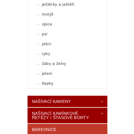
ještěrky a ještěři
motýli
opice
psi
ptáci
ryby
žáby a želvy
jeleni
tlapky
NAŠÍVACÍ KAMENY
NAŠÍVACÍ KAMÍNKOVÉ
ŘETĚZY / ŠTASOVÉ BORTY
BAREVNICE