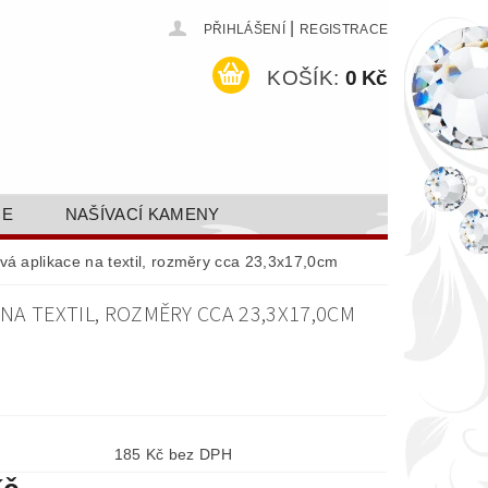
|
PŘIHLÁŠENÍ
REGISTRACE
KOŠÍK:
0 Kč
CE
NAŠÍVACÍ KAMENY
ODEJ A SLEVY
GALERIE
vá aplikace na textil, rozměry cca 23,3x17,0cm
AKTY FA FASHION TUNING, S.R.O.
NA TEXTIL, ROZMĚRY CCA 23,3X17,0CM
DY OCHRANY OSOBNÍCH ÚDAJŮ
185 Kč bez DPH