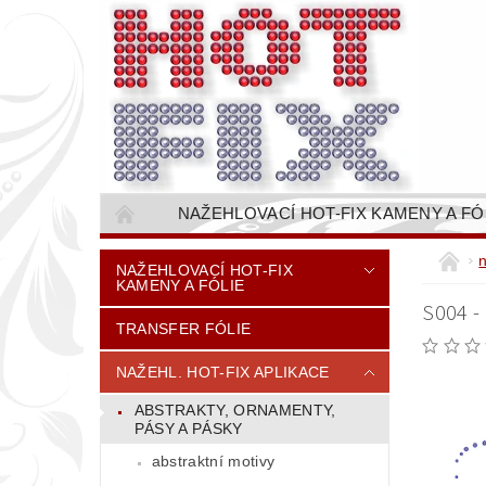
NAŽEHLOVACÍ HOT-FIX KAMENY A FÓ
NAŠÍVACÍ KAMÍNKOVÉ ŘETĚZY / ŠTASOVÉ 
NAŽEHLOVACÍ HOT-FIX
KAMENY A FÓLIE
VŠE PRO STROJNÍ VYŠÍVÁNÍ - VYSIVACI.CZ
S004 -
TRANSFER FÓLIE
BAREVNICE KAMENŮ
NÁVODY
CENÍK DOPRAVY (NÁKLADŮ EXPEDICE) PLAT
NAŽEHL. HOT-FIX APLIKACE
ABSTRAKTY, ORNAMENTY,
PÁSY A PÁSKY
abstraktní motivy