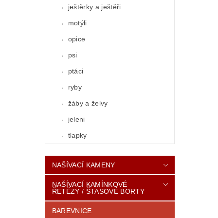
ještěrky a ještěři
motýli
opice
psi
ptáci
ryby
žáby a želvy
jeleni
tlapky
NAŠÍVACÍ KAMENY
NAŠÍVACÍ KAMÍNKOVÉ
ŘETĚZY / ŠTASOVÉ BORTY
BAREVNICE