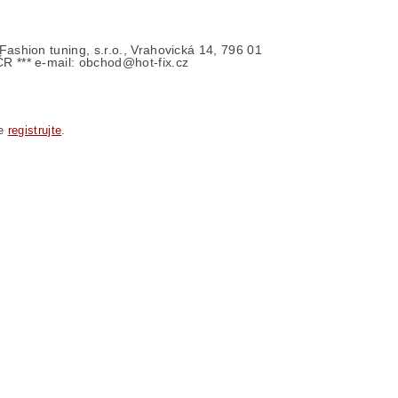
- Fashion tuning, s.r.o., Vrahovická 14, 796 01
ČR *** e-mail: obchod@hot-fix.cz
se
registrujte
.