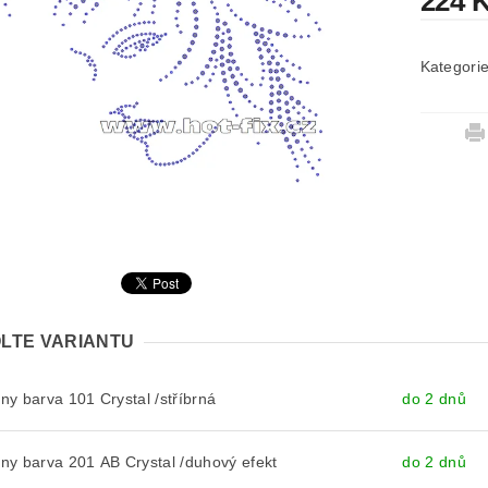
224 
Kategori
LTE VARIANTU
y barva 101 Crystal /stříbrná
do 2 dnů
y barva 201 AB Crystal /duhový efekt
do 2 dnů