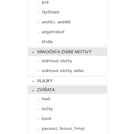
jiné
čtyřlístek
andílci, andělé
angel+devil
křídla
VÁNOČNÍ A ZIMNÍ MOTIVY
sněhové vločky
sněhové vločky velké
VLAJKY
ZVÍŘATA
hadi
kočky
koně
pavouci, brouci, hmyz