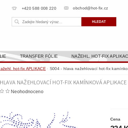
obchod@hot-fix.cz
+420 588 008 220
LIE
TRANSFER FÓLIE
NAŽEHL. HOT-FIX APLIKA
BORTY
BAREVNICE
PŘÍSLUŠENSTVÍ
DOPR
nažehl. hot-fix APLIKACE
S004 - hlava nažehlovací hot-fix kamínko
ZAKÁZKOVÁ VÝROBA
NAPIŠTE NÁM
KONT
 HLAVA NAŽEHLOVACÍ HOT-FIX KAMÍNKOVÁ APLIKACE 
OBCHODNÍ PODMÍNKY PRO E-SHOP HOT-FIX.CZ
ZÁSA
Neohodnoceno
NÝ OD 14. 1.2025
Cena