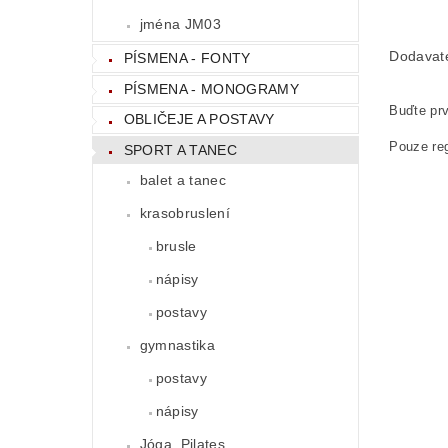
jména JM03
Dodavat
PÍSMENA - FONTY
PÍSMENA - MONOGRAMY
Buďte prv
OBLIČEJE A POSTAVY
Pouze reg
SPORT A TANEC
balet a tanec
krasobruslení
brusle
nápisy
postavy
gymnastika
postavy
nápisy
Jóga, Pilates