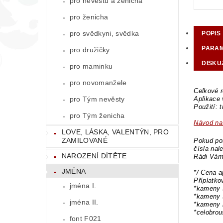
pro nevěstu a ženicha
pro ženicha
pro svědkyni, svědka
POPIS
PARA
pro družičky
DISKU
pro maminku
pro novomanžele
Celkové r
pro Tým nevěsty
Aplikace
Použití: 
pro Tým ženicha
Návod na 
LOVE, LÁSKA, VALENTÝN, PRO
ZAMILOVANÉ
Pokud pot
čísla nal
NAROZENÍ DÍTĚTE
Rádi Vám
JMÉNA
*/ Cena a
Příplatk
jména I.
*kameny 
*kameny 
jména II.
*kameny 
*celobro
font F021