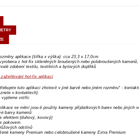
METRY
ZE
ozměry aplikace (šířka x výška): cca 23,3 x 17,0cm
 vyrobena z hot-fix skleněných broušených nebo polobroušených kamenů,
trvalé zdobení textilu, textilních a bytových doplňků
zažehlování hot-fix aplikací
řebujete tuto aplikaci zhotovit v jiné barvě nebo jiném rozměru* - kontakt
eznete v kontaktech).
 vyjdeme vstříc
plikace se mění jsou-li použity kameny příplatkových barev nebo jiných v
ové barvy kamenů:
s efektem (duhový, kovový)
s pokovem
růžových odstínů
ušené kameny Premium nebo celobroušené kameny Extra Premium