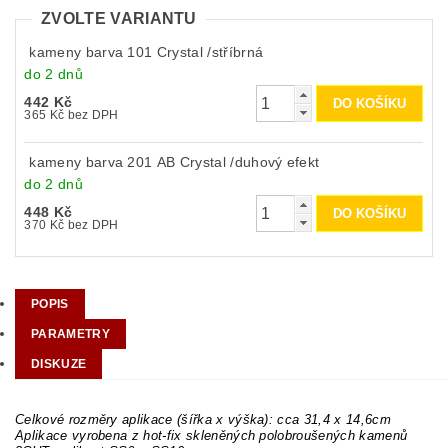
ZVOLTE VARIANTU
kameny barva 101 Crystal /stříbrná
do 2 dnů
442 Kč
365 Kč bez DPH
kameny barva 201 AB Crystal /duhový efekt
do 2 dnů
448 Kč
370 Kč bez DPH
POPIS
PARAMETRY
DISKUZE
Celkové rozměry aplikace (šířka x výška): cca 31,4 x 14,6cm
Aplikace vyrobena z hot-fix skleněných polobroušených kamenů