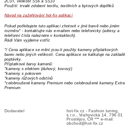
2CUT, velikost SS6 a SS10
Použití: trvalé zdobení textilu, textilních a bytových doplňků
Návod na zažehlování hot-fix aplikací
Pokud potřebujete tuto aplikaci zhotovit v jiné barvě nebo jiném
rozměru* - kontaktujte nás e-mailem nebo telefonicky (adresy a
telefonní čísla naleznete v kontaktech).
Rádi Vám vyjdeme vstříc
*/ Cena aplikace se mění jsou-li použity kameny příplatkových
barev nebo jiných velikostí. Cena aplikace se kalkuluje na zakladě
poptávky.
Příplatkové barvy kamenů:
*kameny s efektem (duhový, kovový)
*kameny s pokovem
*kameny růžových odstínů
*celobroušené kameny Premium nebo celobroušené kameny Extra
Premium
Dodavatel
hot-fix.cz - Fashion tuning,
s.r.o., Vrahovická 14, 796 01
Prostějov, ČR *** e-mail:
obchod@hot-fix.cz