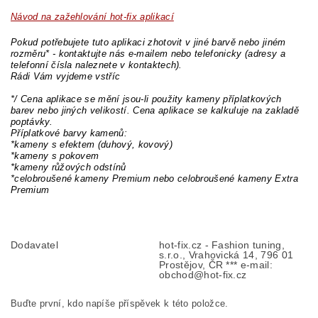
Návod na zažehlování hot-fix aplikací
Pokud potřebujete tuto aplikaci zhotovit v jiné barvě nebo jiném
rozměru* - kontaktujte nás e-mailem nebo telefonicky (adresy a
telefonní čísla naleznete v kontaktech).
Rádi Vám vyjdeme vstříc
*/ Cena aplikace se mění jsou-li použity kameny příplatkových
barev nebo jiných velikostí. Cena aplikace se kalkuluje na zakladě
poptávky.
Příplatkové barvy kamenů:
*kameny s efektem (duhový, kovový)
*kameny s pokovem
*kameny růžových odstínů
*celobroušené kameny Premium nebo celobroušené kameny Extra
Premium
Dodavatel
hot-fix.cz - Fashion tuning,
s.r.o., Vrahovická 14, 796 01
Prostějov, ČR *** e-mail:
obchod@hot-fix.cz
Buďte první, kdo napíše příspěvek k této položce.