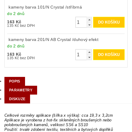
kameny barva 101/N Crystal /stříbrná
do 2 dnů
163 Kč
135 Kč bez DPH
kameny barva 201/N AB Crystal /duhový efekt
do 2 dnů
163 Kč
135 Kč bez DPH
POPIS
PARAMETRY
DISKUZE
Celkové rozměry aplikace (šířka x výška): cca 19,3 x 3,2cm
Aplikace je vyrobena z hot-fix skleněných broušených nebo
polobroušených kamenů, velikost SS6 a SS10
Použití: trvalé zdobení textilu, textilních a bytových doplňků