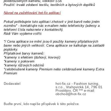
polobroušených kamenů, velikost SS6
Použití: trvalé zdobení textilu, textilních a bytových doplňků
Návod na zažehlování hot-fix aplikací
Pokud potřebujete tuto aplikaci zhotovit v jiné barvě nebo jiném
rozměru* - kontaktujte nás e-mailem nebo telefonicky (adresy a
telefonní čísla naleznete v kontaktech).
Rádi Vám vyjdeme vstříc
*/ Cena aplikace se mění jsou-li použity kameny příplatkových
barev nebo jiných velikostí. Cena aplikace se kalkuluje na zakladě
poptávky.
Příplatkové barvy kamenů:
*kameny s efektem (duhový, kovový)
*kameny s pokovem
*kameny růžových odstínů
*celobroušené kameny Premium nebo celobroušené kameny Extra
Premium
Dodavatel
hot-fix.cz - Fashion tuning,
s.r.o., Vrahovická 14, 796 01
Prostějov, ČR *** e-mail:
obchod@hot-fix.cz
Buďte první, kdo napíše příspěvek k této položce.