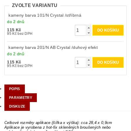
ZVOLTE VARIANTU
kameny barva 101/N Crystal /stříbrná
do 2 dnů
115 Kč
95 Kč bez DPH
kameny barva 201/N AB Crystal /duhový efekt
do 2 dnů
115 Kč
95 Kč bez DPH
POPIS
PARAMETRY
DISKUZE
Celkové rozměry aplikace (šířka x výška): cca 28,4 x 0,9cm
Aplikace je vyrobena z hot-fix skleněných broušených nebo