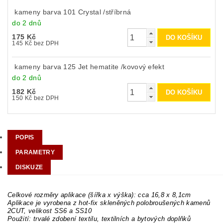
kameny barva 101 Crystal /stříbrná
do 2 dnů
175 Kč
145 Kč bez DPH
kameny barva 125 Jet hematite /kovový efekt
do 2 dnů
182 Kč
150 Kč bez DPH
POPIS
PARAMETRY
DISKUZE
Celkové rozměry aplikace (šířka x výška): cca 16,8 x 8,1cm
Aplikace je vyrobena z hot-fix skleněných polobroušených kamenů
2CUT, velikost SS6 a SS10
Použití: trvalé zdobení textilu, textilních a bytových doplňků