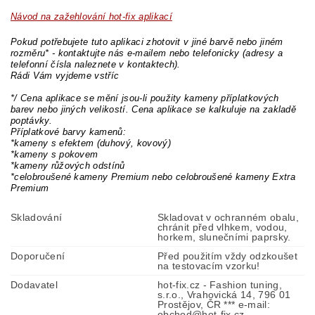
Návod na zažehlování hot-fix aplikací
Pokud potřebujete tuto aplikaci zhotovit v jiné barvě nebo jiném
rozměru* - kontaktujte nás e-mailem nebo telefonicky (adresy a
telefonní čísla naleznete v kontaktech).
Rádi Vám vyjdeme vstříc
*/ Cena aplikace se mění jsou-li použity kameny příplatkových
barev nebo jiných velikostí. Cena aplikace se kalkuluje na zakladě
poptávky.
Příplatkové barvy kamenů:
*kameny s efektem (duhový, kovový)
*kameny s pokovem
*kameny růžových odstínů
*celobroušené kameny Premium nebo celobroušené kameny Extra
Premium
Skladování
Skladovat v ochranném obalu,
chránit před vlhkem, vodou,
horkem, slunečními paprsky.
Doporučení
Před použitím vždy odzkoušet
na testovacím vzorku!
Dodavatel
hot-fix.cz - Fashion tuning,
s.r.o., Vrahovická 14, 796 01
Prostějov, ČR *** e-mail:
obchod@hot-fix.cz