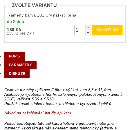
ZVOLTE VARIANTU
kameny barva 101 Crystal /stříbrná
do 2 dnů
188 Kč
155 Kč bez DPH
POPIS
PARAMETRY
DISKUZE
Celkové rozměry aplikace (šířka x výška): cca 8,3 x 11,4cm
Aplikace je vyrobena z hot-fix skleněných polobroušených kamenů
2CUT, velikost SS6 a SS10
Použití: trvalé zdobení textilu, textilních a bytových doplňků
Návod na zažehlování hot-fix aplikací
Pokud potřebujete tuto aplikaci zhotovit v jiné barvě nebo jiném
rozměru* - kontaktujte nás e-mailem nebo telefonicky (adresy a