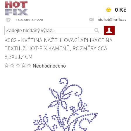
0 Kč
obchod@hot-fix.cz
+420 588 008 220
K082 - KVĚTINA NAŽEHLOVACÍ APLIKACE NA
TEXTIL Z HOT-FIX KAMENŮ, ROZMĚRY CCA
8,3X11,4CM
Neohodnoceno