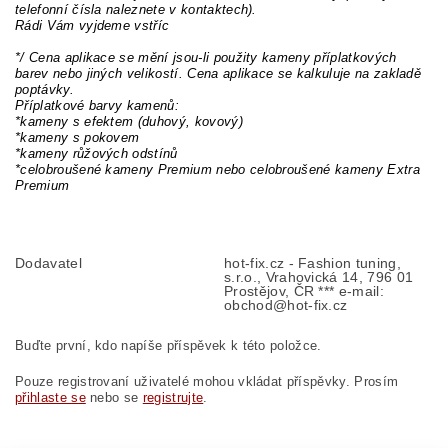
telefonní čísla naleznete v kontaktech).
Rádi Vám vyjdeme vstříc
*/ Cena aplikace se mění jsou-li použity kameny příplatkových
barev nebo jiných velikostí. Cena aplikace se kalkuluje na zakladě
poptávky.
Příplatkové barvy kamenů:
*kameny s efektem (duhový, kovový)
*kameny s pokovem
*kameny růžových odstínů
*celobroušené kameny Premium nebo celobroušené kameny Extra
Premium
Dodavatel
hot-fix.cz - Fashion tuning,
s.r.o., Vrahovická 14, 796 01
Prostějov, ČR *** e-mail:
obchod@hot-fix.cz
Buďte první, kdo napíše příspěvek k této položce.
Pouze registrovaní uživatelé mohou vkládat příspěvky. Prosím
přihlaste se
nebo se
registrujte
.