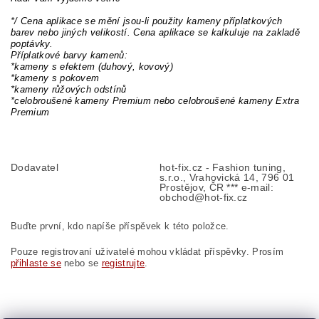
*/ Cena aplikace se mění jsou-li použity kameny příplatkových
barev nebo jiných velikostí. Cena aplikace se kalkuluje na zakladě
poptávky.
Příplatkové barvy kamenů:
*kameny s efektem (duhový, kovový)
*kameny s pokovem
*kameny růžových odstínů
*celobroušené kameny Premium nebo celobroušené kameny Extra
Premium
Dodavatel
hot-fix.cz - Fashion tuning,
s.r.o., Vrahovická 14, 796 01
Prostějov, ČR *** e-mail:
obchod@hot-fix.cz
Buďte první, kdo napíše příspěvek k této položce.
Pouze registrovaní uživatelé mohou vkládat příspěvky. Prosím
přihlaste se
nebo se
registrujte
.