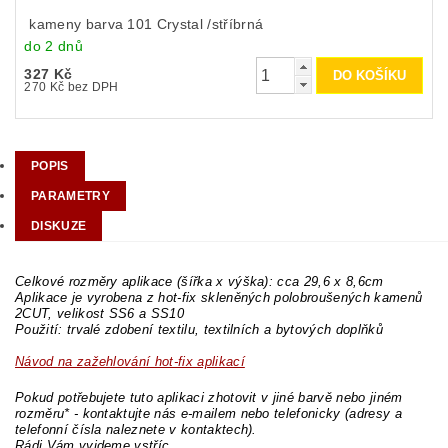
kameny barva 101 Crystal /stříbrná
do 2 dnů
327 Kč
270 Kč bez DPH
POPIS
PARAMETRY
DISKUZE
Celkové rozměry aplikace (šířka x výška): cca 29,6 x 8,6cm
Aplikace je vyrobena z hot-fix skleněných polobroušených kamenů
2CUT, velikost SS6 a SS10
Použití: trvalé zdobení textilu, textilních a bytových doplňků
Návod na zažehlování hot-fix aplikací
Pokud potřebujete tuto aplikaci zhotovit v jiné barvě nebo jiném
rozměru* - kontaktujte nás e-mailem nebo telefonicky (adresy a
telefonní čísla naleznete v kontaktech).
Rádi Vám vyjdeme vstříc